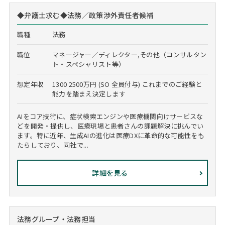
◆弁護士求む◆法務／政策渉外責任者候補
職種
法務
職位
マネージャー／ディレクター,その他（コンサルタン
ト・スペシャリスト等）
想定年収
1300 2500万円 (SO 全員付与) これまでのご経験と
能力を踏まえ決定します
AIをコア技術に、症状検索エンジンや医療機関向けサービスな
どを開発・提供し、医療現場と患者さんの課題解決に挑んでい
ます。特に近年、生成AIの進化は医療DXに革命的な可能性をも
たらしており、同社で...
詳細を見る
法務グループ・法務担当