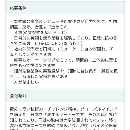
応募条件
・契約書の案文のレビューや対案作成が自力ででき、社内
調整、交渉、合意まで進められ
る方(英文契約を扱えること)
・日常的に英語を使う業務を経験しており、正確に読み書
きできる方 (目安はTOEIC700点以上)
・社内外関係者と円滑にコミュニケーションが図れ、チー
ムとして活動できる方
・何事もオーナーシップをもって、積極的、主体的に責任
感をもって推進できる方
・知財法務業務の実務経験や、知財に絡む係争・訴訟を担
当し、解決した実務経験がある
方が望ましい
会社紹介
極めて高い技術力、チャレンジ精神、グローバルマインド
を備えた、日本を代表するメーカーです。その名は世界に
知られており、同社の動向は大変注目されています。移り
変わる市場ニーズを的確に掴みとり、現在はバイオや医療