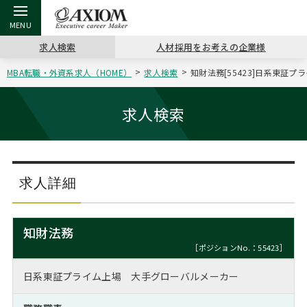
求人検索
人材採用をお考えの企業様
MBA転職・外資系求人（HOME）
求人検索
知財法務[55423]日系東証
戻る
戻る
戻る
戻る
戻る
戻る
戻る
戻る
戻る
戻る
戻る
アクシアムの特長
キャリア支援 TOP
転職ツール TOP
転職コラム TOP
イベント・セミナー TOP
会社概要 TOP
ミッシ
お申し
キャリア
MBA留
英文レジ
求人検索
サービス案内
キャリアデザイン講座
英文レジュメの書き方
“展”職相談室
ジョブフェア
沿革
コンサ
キャリ
MBAの
日本から
パワー
（最新求人市場動向）
コンサルタントの紹介
職務経歴書の書き方
転職市場の明日をよめ
キャリアデザインセミナー
主なクライアント
代表メ
“展”
転職活
主な10
キーワ
求人詳細
ステージ別アドバイス
日本語履歴書テンプレート
コンサルティングの現場から
海外セミナー
アクセス
“展”
MBA
英文レ
MBAの転職事例
知財法務
よくある面接Q&A集
転職成功への4つの鍵
キャリアフォーラム
採用情報
おわり
［ポジションNo.：55423］
MBAからのFAQ
日系東証プライム上場 大手グローバルメーカー
外資系／面接攻略のコツ
キャリアに効く一冊
プロ経営者の特別セミナー
パブリシティ
MBA留学生数の推移