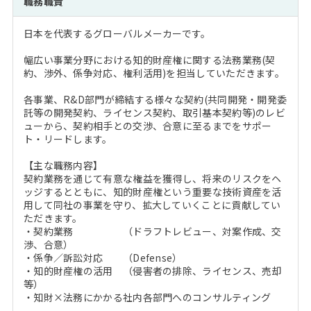
職務職責
注目企業インタビュー
Career Talk Live
ニュースリリース
インターン受入企業一覧
日本を代表するグローバルメーカーです。
MBA NETWORKING
MBAを生かす求人特集
幅広い事業分野における知的財産権に関する法務業務(契
約、渉外、係争対応、権利活用)を担当していただきます。
年齢と年収の相関図
各事業、R&D部門が締結する様々な契約(共同開発・開発委
託等の開発契約、ライセンス契約、取引基本契約等)のレビ
ューから、契約相手との交渉、合意に至るまでをサポー
ト・リードします。
【主な職務内容】
契約業務を通じて有意な権益を獲得し、将来のリスクをヘ
ッジするとともに、知的財産権という重要な技術資産を活
用して同社の事業を守り、拡大していくことに貢献してい
ただきます。
・契約業務 （ドラフトレビュー、対案作成、交
渉、合意）
・係争／訴訟対応 （Defense）
・知的財産権の活用 （侵害者の排除、ライセンス、売却
等）
・知財×法務にかかる社内各部門へのコンサルティング