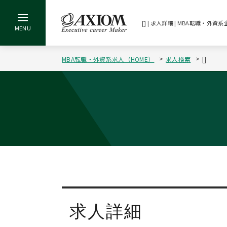
[] | 求人詳細 | MBA転職・
MBA転職・外資系求人（HOME）
求人検索
[]
求人詳細