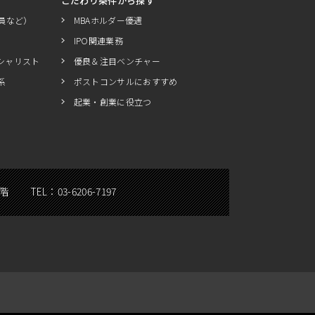
こだわり条件から探す
員など）
MBAホルダー優遇
IPO関連業務
シャリスト
優良＆注目ベンチャー
系
ポストコンサルにおすすめ
起業・創業に役立つ
5階
TEL：
03-6206-7197