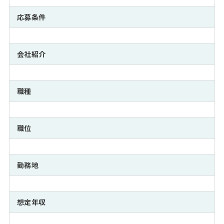
注目企業インタビュー
Career Talk Live
ニュースリリース
インターン受入企業一覧
応募条件
MBA NETWORKING
MBAを生かす求人特集
会社紹介
年齢と年収の相関図
職種
職位
勤務地
想定年収