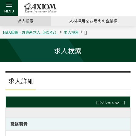
求人検索
人材採用をお考えの企業様
MBA転職・外資系求人（HOME）
求人検索
[]
戻る
戻る
戻る
戻る
戻る
戻る
戻る
戻る
戻る
戻る
戻る
アクシアムの特長
キャリア支援 TOP
転職ツール TOP
転職コラム TOP
イベント・セミナー TOP
会社概要 TOP
ミッシ
お申し
キャリア
MBA留
英文レジ
求人検索
サービス案内
キャリアデザイン講座
英文レジュメの書き方
“展”職相談室
ジョブフェア
沿革
コンサ
キャリ
MBAの
日本から
パワー
（最新求人市場動向）
コンサルタントの紹介
職務経歴書の書き方
転職市場の明日をよめ
キャリアデザインセミナー
主なクライアント
代表メ
“展”
転職活
主な10
キーワ
求人詳細
ステージ別アドバイス
日本語履歴書テンプレート
コンサルティングの現場から
海外セミナー
アクセス
“展”
MBA
英文レ
MBAの転職事例
［ポジションNo.：］
よくある面接Q&A集
転職成功への4つの鍵
キャリアフォーラム
採用情報
おわり
MBAからのFAQ
職務職責
外資系／面接攻略のコツ
キャリアに効く一冊
プロ経営者の特別セミナー
パブリシティ
MBA留学生数の推移