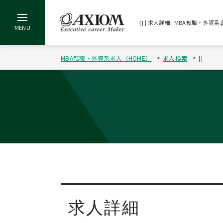
[] | 求人詳細 | MBA転職・
MBA転職・外資系求人（HOME）
求人検索
[]
求人詳細