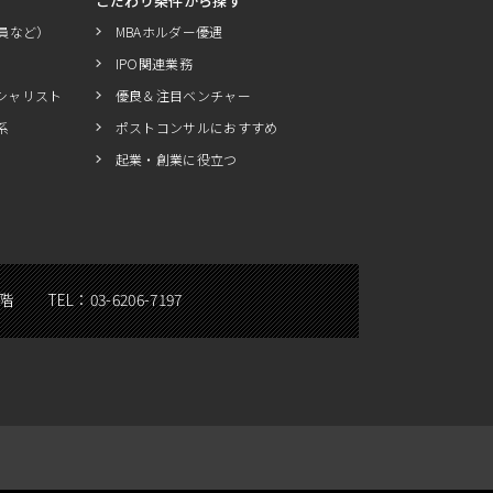
こだわり条件から探す
員など）
MBAホルダー優遇
IPO関連業務
シャリスト
優良＆注目ベンチャー
系
ポストコンサルにおすすめ
起業・創業に役立つ
5階
TEL：
03-6206-7197