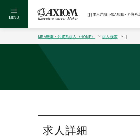
[] | 求人詳細 | MBA転職・
MBA転職・外資系求人（HOME）
求人検索
[]
求人詳細