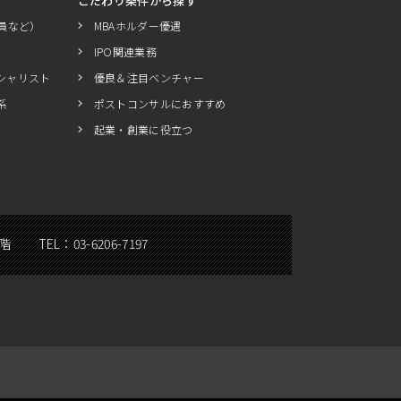
こだわり条件から探す
員など）
MBAホルダー優遇
IPO関連業務
シャリスト
優良＆注目ベンチャー
系
ポストコンサルにおすすめ
起業・創業に役立つ
5階
TEL：
03-6206-7197