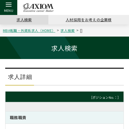
求人検索
人材採用をお考えの企業様
MBA転職・外資系求人（HOME）
求人検索
[]
戻る
戻る
戻る
戻る
戻る
戻る
戻る
戻る
戻る
戻る
戻る
アクシアムの特長
キャリア支援 TOP
転職ツール TOP
転職コラム TOP
イベント・セミナー TOP
会社概要 TOP
ミッシ
お申し
キャリア
MBA留
英文レジ
求人検索
サービス案内
キャリアデザイン講座
英文レジュメの書き方
“展”職相談室
ジョブフェア
沿革
コンサ
キャリ
MBAの
日本から
パワー
（最新求人市場動向）
コンサルタントの紹介
職務経歴書の書き方
転職市場の明日をよめ
キャリアデザインセミナー
主なクライアント
代表メ
“展”
転職活
主な10
キーワ
求人詳細
ステージ別アドバイス
日本語履歴書テンプレート
コンサルティングの現場から
海外セミナー
アクセス
“展”
MBA
英文レ
MBAの転職事例
［ポジションNo.：］
よくある面接Q&A集
転職成功への4つの鍵
キャリアフォーラム
採用情報
おわり
MBAからのFAQ
職務職責
外資系／面接攻略のコツ
キャリアに効く一冊
プロ経営者の特別セミナー
パブリシティ
MBA留学生数の推移