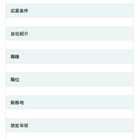
注目企業インタビュー
Career Talk Live
ニュースリリース
インターン受入企業一覧
応募条件
MBA NETWORKING
MBAを生かす求人特集
会社紹介
年齢と年収の相関図
職種
職位
勤務地
想定年収