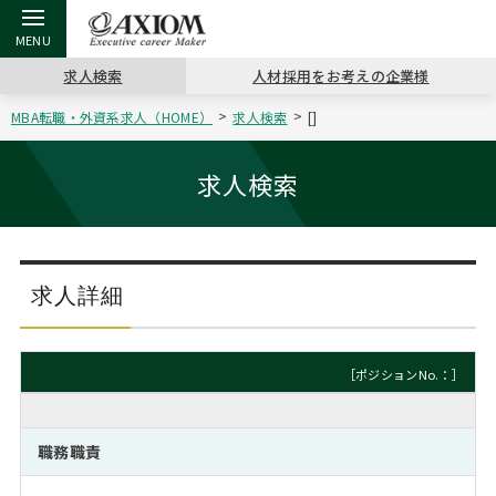
求人検索
人材採用をお考えの企業様
MBA転職・外資系求人（HOME）
求人検索
[]
戻る
戻る
戻る
戻る
戻る
戻る
戻る
戻る
戻る
戻る
戻る
アクシアムの特長
キャリア支援 TOP
転職ツール TOP
転職コラム TOP
イベント・セミナー TOP
会社概要 TOP
ミッシ
お申し
キャリア
MBA留
英文レジ
求人検索
サービス案内
キャリアデザイン講座
英文レジュメの書き方
“展”職相談室
ジョブフェア
沿革
コンサ
キャリ
MBAの
日本から
パワー
（最新求人市場動向）
コンサルタントの紹介
職務経歴書の書き方
転職市場の明日をよめ
キャリアデザインセミナー
主なクライアント
代表メ
“展”
転職活
主な10
キーワ
求人詳細
ステージ別アドバイス
日本語履歴書テンプレート
コンサルティングの現場から
海外セミナー
アクセス
“展”
MBA
英文レ
MBAの転職事例
［ポジションNo.：］
よくある面接Q&A集
転職成功への4つの鍵
キャリアフォーラム
採用情報
おわり
MBAからのFAQ
職務職責
外資系／面接攻略のコツ
キャリアに効く一冊
プロ経営者の特別セミナー
パブリシティ
MBA留学生数の推移