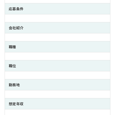
注目企業インタビュー
Career Talk Live
ニュースリリース
インターン受入企業一覧
応募条件
MBA NETWORKING
MBAを生かす求人特集
会社紹介
年齢と年収の相関図
職種
職位
勤務地
想定年収