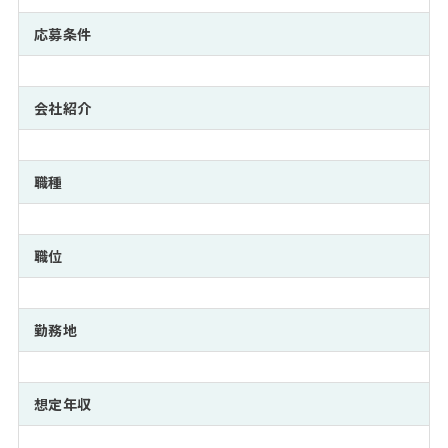
注目企業インタビュー
Career Talk Live
ニュースリリース
インターン受入企業一覧
応募条件
MBA NETWORKING
MBAを生かす求人特集
会社紹介
年齢と年収の相関図
職種
職位
勤務地
想定年収