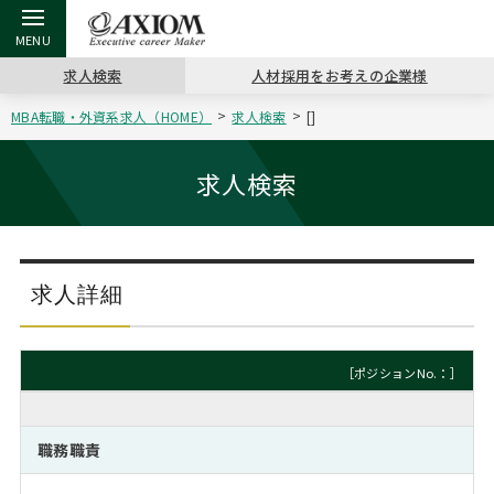
求人検索
人材採用をお考えの企業様
MBA転職・外資系求人（HOME）
求人検索
[]
戻る
戻る
戻る
戻る
戻る
戻る
戻る
戻る
戻る
戻る
戻る
アクシアムの特長
キャリア支援 TOP
転職ツール TOP
転職コラム TOP
イベント・セミナー TOP
会社概要 TOP
ミッシ
お申し
キャリア
MBA留
英文レジ
求人検索
サービス案内
キャリアデザイン講座
英文レジュメの書き方
“展”職相談室
ジョブフェア
沿革
コンサ
キャリ
MBAの
日本から
パワー
（最新求人市場動向）
コンサルタントの紹介
職務経歴書の書き方
転職市場の明日をよめ
キャリアデザインセミナー
主なクライアント
代表メ
“展”
転職活
主な10
キーワ
求人詳細
ステージ別アドバイス
日本語履歴書テンプレート
コンサルティングの現場から
海外セミナー
アクセス
“展”
MBA
英文レ
MBAの転職事例
［ポジションNo.：］
よくある面接Q&A集
転職成功への4つの鍵
キャリアフォーラム
採用情報
おわり
MBAからのFAQ
職務職責
外資系／面接攻略のコツ
キャリアに効く一冊
プロ経営者の特別セミナー
パブリシティ
MBA留学生数の推移