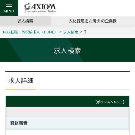
求人検索
人材採用をお考えの企業様
MBA転職・外資系求人（HOME）
求人検索
[]
戻る
戻る
戻る
戻る
戻る
戻る
戻る
戻る
戻る
戻る
戻る
アクシアムの特長
キャリア支援 TOP
転職ツール TOP
転職コラム TOP
イベント・セミナー TOP
会社概要 TOP
ミッシ
お申し
キャリア
MBA留
英文レジ
求人検索
サービス案内
キャリアデザイン講座
英文レジュメの書き方
“展”職相談室
ジョブフェア
沿革
コンサ
キャリ
MBAの
日本から
パワー
（最新求人市場動向）
コンサルタントの紹介
職務経歴書の書き方
転職市場の明日をよめ
キャリアデザインセミナー
主なクライアント
代表メ
“展”
転職活
主な10
キーワ
求人詳細
ステージ別アドバイス
日本語履歴書テンプレート
コンサルティングの現場から
海外セミナー
アクセス
“展”
MBA
英文レ
MBAの転職事例
［ポジションNo.：］
よくある面接Q&A集
転職成功への4つの鍵
キャリアフォーラム
採用情報
おわり
MBAからのFAQ
職務職責
外資系／面接攻略のコツ
キャリアに効く一冊
プロ経営者の特別セミナー
パブリシティ
MBA留学生数の推移