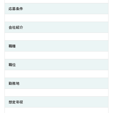
注目企業インタビュー
Career Talk Live
ニュースリリース
インターン受入企業一覧
応募条件
MBA NETWORKING
MBAを生かす求人特集
会社紹介
年齢と年収の相関図
職種
職位
勤務地
想定年収