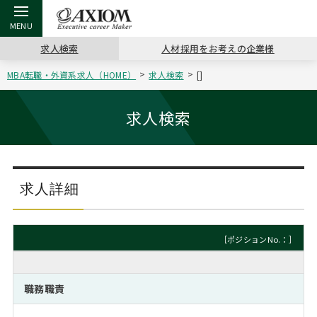
求人検索
人材採用をお考えの企業様
MBA転職・外資系求人（HOME）
求人検索
[]
戻る
戻る
戻る
戻る
戻る
戻る
戻る
戻る
戻る
戻る
戻る
アクシアムの特長
キャリア支援 TOP
転職ツール TOP
転職コラム TOP
イベント・セミナー TOP
会社概要 TOP
ミッシ
お申し
キャリア
MBA留
英文レジ
求人検索
サービス案内
キャリアデザイン講座
英文レジュメの書き方
“展”職相談室
ジョブフェア
沿革
コンサ
キャリ
MBAの
日本から
パワー
（最新求人市場動向）
コンサルタントの紹介
職務経歴書の書き方
転職市場の明日をよめ
キャリアデザインセミナー
主なクライアント
代表メ
“展”
転職活
主な10
キーワ
求人詳細
ステージ別アドバイス
日本語履歴書テンプレート
コンサルティングの現場から
海外セミナー
アクセス
“展”
MBA
英文レ
MBAの転職事例
［ポジションNo.：］
よくある面接Q&A集
転職成功への4つの鍵
キャリアフォーラム
採用情報
おわり
MBAからのFAQ
職務職責
外資系／面接攻略のコツ
キャリアに効く一冊
プロ経営者の特別セミナー
パブリシティ
MBA留学生数の推移