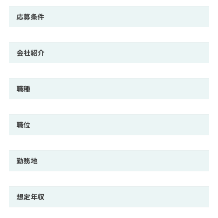
注目企業インタビュー
Career Talk Live
ニュースリリース
インターン受入企業一覧
応募条件
MBA NETWORKING
MBAを生かす求人特集
会社紹介
年齢と年収の相関図
職種
職位
勤務地
想定年収