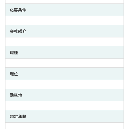
注目企業インタビュー
Career Talk Live
ニュースリリース
インターン受入企業一覧
応募条件
MBA NETWORKING
MBAを生かす求人特集
会社紹介
年齢と年収の相関図
職種
職位
勤務地
想定年収