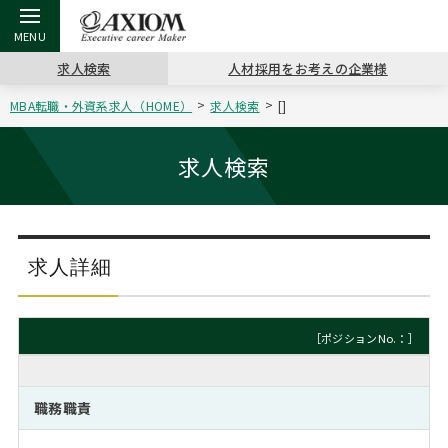
求人検索
人材採用をお考えの企業様
MBA転職・外資系求人（HOME）
求人検索
[]
戻る
戻る
戻る
戻る
戻る
戻る
戻る
戻る
戻る
戻る
戻る
アクシアムの特長
キャリア支援 TOP
転職ツール TOP
転職コラム TOP
イベント・セミナー TOP
会社概要 TOP
ミッシ
お申し
キャリア
MBA留
英文レジ
求人検索
サービス案内
キャリアデザイン講座
英文レジュメの書き方
“展”職相談室
ジョブフェア
沿革
コンサ
キャリ
MBAの
日本から
パワー
（最新求人市場動向）
コンサルタントの紹介
職務経歴書の書き方
転職市場の明日をよめ
キャリアデザインセミナー
主なクライアント
代表メ
“展”
転職活
主な10
キーワ
求人詳細
ステージ別アドバイス
日本語履歴書テンプレート
コンサルティングの現場から
海外セミナー
アクセス
“展”
MBA
英文レ
MBAの転職事例
［ポジションNo.：］
よくある面接Q&A集
転職成功への4つの鍵
キャリアフォーラム
採用情報
おわり
MBAからのFAQ
職務職責
外資系／面接攻略のコツ
キャリアに効く一冊
プロ経営者の特別セミナー
パブリシティ
MBA留学生数の推移