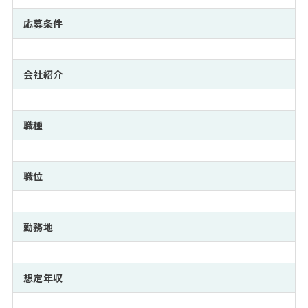
注目企業インタビュー
Career Talk Live
ニュースリリース
インターン受入企業一覧
応募条件
MBA NETWORKING
MBAを生かす求人特集
会社紹介
年齢と年収の相関図
職種
職位
勤務地
想定年収