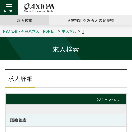
求人検索
人材採用をお考えの企業様
MBA転職・外資系求人（HOME）
求人検索
[]
戻る
戻る
戻る
戻る
戻る
戻る
戻る
戻る
戻る
戻る
戻る
アクシアムの特長
キャリア支援 TOP
転職ツール TOP
転職コラム TOP
イベント・セミナー TOP
会社概要 TOP
ミッシ
お申し
キャリア
MBA留
英文レジ
求人検索
サービス案内
キャリアデザイン講座
英文レジュメの書き方
“展”職相談室
ジョブフェア
沿革
コンサ
キャリ
MBAの
日本から
パワー
（最新求人市場動向）
コンサルタントの紹介
職務経歴書の書き方
転職市場の明日をよめ
キャリアデザインセミナー
主なクライアント
代表メ
“展”
転職活
主な10
キーワ
求人詳細
ステージ別アドバイス
日本語履歴書テンプレート
コンサルティングの現場から
海外セミナー
アクセス
“展”
MBA
英文レ
MBAの転職事例
［ポジションNo.：］
よくある面接Q&A集
転職成功への4つの鍵
キャリアフォーラム
採用情報
おわり
MBAからのFAQ
職務職責
外資系／面接攻略のコツ
キャリアに効く一冊
プロ経営者の特別セミナー
パブリシティ
MBA留学生数の推移