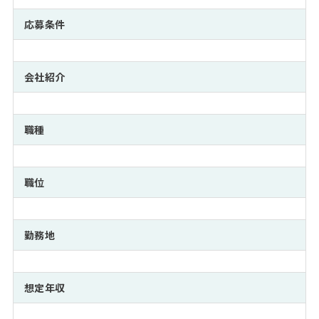
注目企業インタビュー
Career Talk Live
ニュースリリース
インターン受入企業一覧
応募条件
MBA NETWORKING
MBAを生かす求人特集
会社紹介
年齢と年収の相関図
職種
職位
勤務地
想定年収