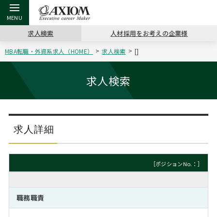
求人検索
人材採用をお考えの企業様
MBA転職・外資系求人（HOME）
求人検索
[]
戻る
戻る
戻る
戻る
戻る
戻る
戻る
戻る
戻る
戻る
戻る
アクシアムの特長
キャリア支援 TOP
転職ツール TOP
転職コラム TOP
イベント・セミナー TOP
会社概要 TOP
ミッシ
お申し
キャリア
MBA留
英文レジ
求人検索
サービス案内
キャリアデザイン講座
英文レジュメの書き方
“展”職相談室
ジョブフェア
沿革
コンサ
キャリ
MBAの
日本から
パワー
（最新求人市場動向）
コンサルタントの紹介
職務経歴書の書き方
転職市場の明日をよめ
キャリアデザインセミナー
主なクライアント
代表メ
“展”
転職活
主な10
キーワ
求人詳細
ステージ別アドバイス
日本語履歴書テンプレート
コンサルティングの現場から
海外セミナー
アクセス
“展”
MBA
英文レ
MBAの転職事例
［ポジションNo.：］
よくある面接Q&A集
転職成功への4つの鍵
キャリアフォーラム
採用情報
おわり
MBAからのFAQ
職務職責
外資系／面接攻略のコツ
キャリアに効く一冊
プロ経営者の特別セミナー
パブリシティ
MBA留学生数の推移