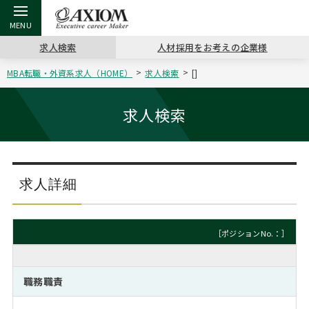
求人検索
人材採用をお考えの企業様
MBA転職・外資系求人（HOME）
求人検索
[]
戻る
戻る
戻る
戻る
戻る
戻る
戻る
戻る
戻る
戻る
戻る
アクシアムの特長
キャリア支援 TOP
転職ツール TOP
転職コラム TOP
イベント・セミナー TOP
会社概要 TOP
ミッシ
お申し
キャリア
MBA留
英文レジ
求人検索
サービス案内
キャリアデザイン講座
英文レジュメの書き方
“展”職相談室
ジョブフェア
沿革
コンサ
キャリ
MBAの
日本から
パワー
（最新求人市場動向）
コンサルタントの紹介
職務経歴書の書き方
転職市場の明日をよめ
キャリアデザインセミナー
主なクライアント
代表メ
“展”
転職活
主な10
キーワ
求人詳細
ステージ別アドバイス
日本語履歴書テンプレート
コンサルティングの現場から
海外セミナー
アクセス
“展”
MBA
英文レ
MBAの転職事例
［ポジションNo.：］
よくある面接Q&A集
転職成功への4つの鍵
キャリアフォーラム
採用情報
おわり
MBAからのFAQ
職務職責
外資系／面接攻略のコツ
キャリアに効く一冊
プロ経営者の特別セミナー
パブリシティ
MBA留学生数の推移