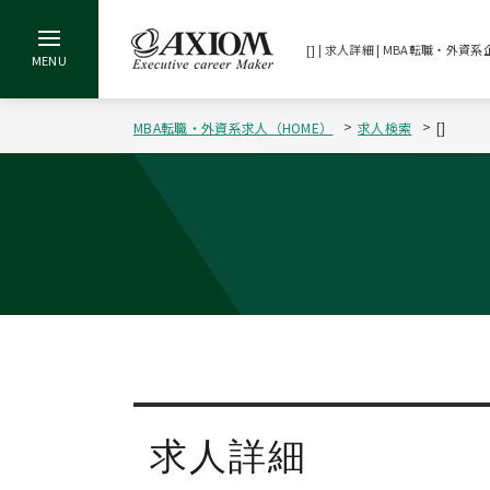
[] | 求人詳細 | MBA転職・
MBA転職・外資系求人（HOME）
求人検索
[]
求人詳細