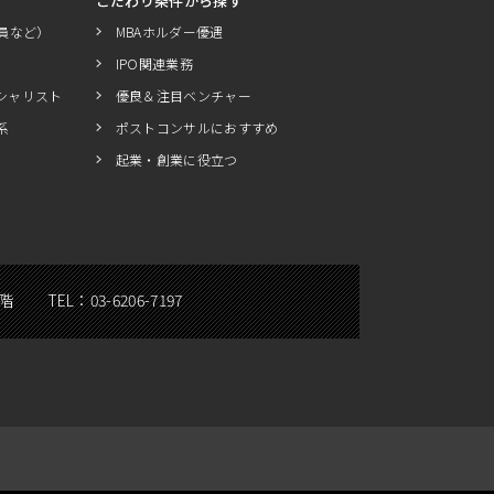
こだわり条件から探す
員など）
MBAホルダー優遇
IPO関連業務
シャリスト
優良＆注目ベンチャー
系
ポストコンサルにおすすめ
起業・創業に役立つ
5階
TEL：
03-6206-7197