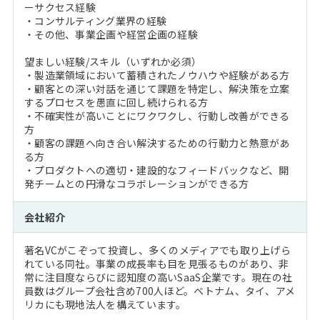
ーサクセス経験
・コンサルティング業界の経験
・その他、事業企画や経営企画の経験
望ましい経験/スキル（いずれか必須）
・製造業領域において蓄積されたノウハウや経験がある方
・顧客との深い対話を通じて課題を特定し、解決策を立案
するプロセスを愚直に回し続けられる方
・不確実性が高いことにワクワクし、行動し改善ができる
方
・顧客の課題へ向き合い解決するための行動力と熱意があ
る方
・プロダクトへの適切・建設的なフィードバックなど、開
発チームとの円滑なコラボレーションができる方
会社紹介
著名VCがこぞって投資し、多くのメディアでも取り上げら
れている同社。事業の成長率も目を見張るものがあり、非
常に注目度ならびに認知度の高いSaaS企業です。現在の社
員数はグループ会社含め700人ほど。ベトナム、タイ、アメ
リカにも現地法人を構えています。