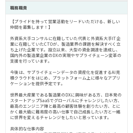
注目企業インタビュー
Career Talk Live
ニュースリリース
職務職責
インターン受入企業一覧
MBA NETWORKING
【プライドを持って営業活動をリードいただける、新しい
MBAを生かす求人特集
仲間を募集します！】
外資系大手コンサルに在籍していた代表と外資系大手IT企
年齢と年収の相関図
業に在籍していたCTOが、製造業界の課題を解決すべく立
ち上げた企業です。設立以来、大型の資金調達を達成し、
国内外の製造業企業のDXの実現やサプライチェーン変革の
支援を行っています。
今後は、サプライチェーンデータの資産化を促進するAI見
積クラウドをはじめ、プラットフォーム上に様々なアプリ
ケーションを提供予定です。
世界最大産業である製造業のDXに興味がある方、日本発の
スタートアップSaaSでグローバルにチャレンジしたい方、
最高のエンジニア陣と最高の顧客体験を創りたい方、とに
かく最大級に難易度の高い仕事で自己成長したい方と一緒
に世界を変えるチャレンジをしたいと思っています。
具体的な仕事内容