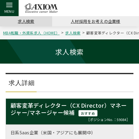
求人検索
人材採用をお考えの企業様
MBA転職・外資系求人（HOME）
求人検索
顧客変革ディレクター（CX Di
戻る
戻る
戻る
戻る
戻る
戻る
戻る
戻る
戻る
戻る
戻る
アクシアムの特長
キャリア支援 TOP
転職ツール TOP
転職コラム TOP
イベント・セミナー TOP
会社概要 TOP
ミッシ
お申し
キャリア
MBA留
英文レジ
求人検索
サービス案内
キャリアデザイン講座
英文レジュメの書き方
“展”職相談室
ジョブフェア
沿革
コンサ
キャリ
MBAの
日本から
パワー
（最新求人市場動向）
コンサルタントの紹介
職務経歴書の書き方
転職市場の明日をよめ
キャリアデザインセミナー
主なクライアント
代表メ
“展”
転職活
主な10
キーワ
求人詳細
ステージ別アドバイス
日本語履歴書テンプレート
コンサルティングの現場から
海外セミナー
アクセス
“展”
MBA
英文レ
MBAの転職事例
顧客変革ディレクター（CX Director）マネー
よくある面接Q&A集
転職成功への4つの鍵
キャリアフォーラム
採用情報
ジャー/マネージャー候補
おわり
おすすめ
MBAからのFAQ
［ポジションNo.：59084］
外資系／面接攻略のコツ
キャリアに効く一冊
プロ経営者の特別セミナー
パブリシティ
日系Saas企業（米国・アジアにも展開中）
MBA留学生数の推移