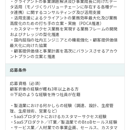
・クライアントの事業課題解決及び事業成長に向けたデー
タ活用（モノづくりバリューチェーンに存在する各種デー
タ連携）に関するコンサルティング及び活用支援
・活用支援によるクライアントの業務効率最大化及び業務
高度化のための打ち手の立案・実施（PDCA推進）
・カスタマーサクセス業務を実現する業務フレームの開発
およびナレッジの型化推進
・国内屈指の社内エンジニアとの機能強化・顧客提供価値
最大化に向けた協業
・顧客提供価値と事業計画を高次にバランスさせるアカウ
ントプランの立案と推進
応募条件
応募資格（必須）
顧客折衝の経験が概ね3年以上ある方
※下記のような経験を持つ社員が在籍
・製造業における何かしらの経験（調達、設計、生産管
理、生産技術、営業など）
・SaaSプロダクトにおけるカスタマーサクセス経験
・SaaSプロダクト／IT業／製造業でのBtoBセールス経験
・サービス業／人材業での事業企画、セールス、カスタマ