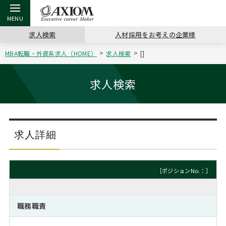
求人検索
人材採用をお考えの企業様
MBA転職・外資系求人（HOME）
求人検索
[]
戻る
戻る
戻る
戻る
戻る
戻る
戻る
戻る
戻る
戻る
戻る
アクシアムの特長
キャリア支援 TOP
転職ツール TOP
転職コラム TOP
イベント・セミナー TOP
会社概要 TOP
ミッシ
お申し
キャリア
MBA留
英文レジ
求人検索
サービス案内
キャリアデザイン講座
英文レジュメの書き方
“展”職相談室
ジョブフェア
沿革
コンサ
キャリ
MBAの
日本から
パワー
（最新求人市場動向）
コンサルタントの紹介
職務経歴書の書き方
転職市場の明日をよめ
キャリアデザインセミナー
主なクライアント
代表メ
“展”
転職活
主な10
キーワ
求人詳細
ステージ別アドバイス
日本語履歴書テンプレート
コンサルティングの現場から
海外セミナー
アクセス
“展”
MBA
英文レ
MBAの転職事例
［ポジションNo.：］
よくある面接Q&A集
転職成功への4つの鍵
キャリアフォーラム
採用情報
おわり
MBAからのFAQ
職務職責
外資系／面接攻略のコツ
キャリアに効く一冊
プロ経営者の特別セミナー
パブリシティ
MBA留学生数の推移