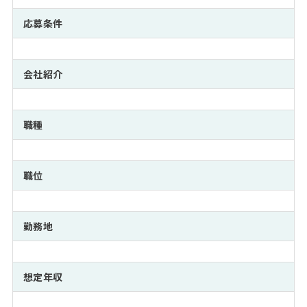
注目企業インタビュー
Career Talk Live
ニュースリリース
インターン受入企業一覧
応募条件
MBA NETWORKING
MBAを生かす求人特集
会社紹介
年齢と年収の相関図
職種
職位
勤務地
想定年収