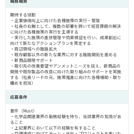
職務職責
注目企業インタビュー
Career Talk Live
ニュースリリース
インターン受入企業一覧
期待する役割
MBA NETWORKING
・企業価値向上に向けた各種施策の実行・管理
MBAを生かす求人特集
・社長の右腕として、複数の部署を跨いで経営課題の解決
に向けた各種施策の実行を主導する
・実行した施策の進捗管理や効果検証を行い、成果創出に
年齢と年収の相関図
向けて新たなアクションプランを策定する
・周辺領域への販路拡大
・既存顧客以外の新たな業界に対する販路開拓を進める
・新商品開発サポート
・取引先の改善要望やアンメットニーズを捉え、新商品の
開発や既存製品の改良に向けた取り組みのサポートを実施
する（社長リードの元、施策推進に向けた各種補助・取り
纏めを担当）
応募条件
要件（Must）
・化学品関連業界の勤務経験を持ち、当該業界の知見があ
ること
・上記業界において以下の経験を有すること
・目標達成に向けてチーム・会社・プロジェクトを率いた