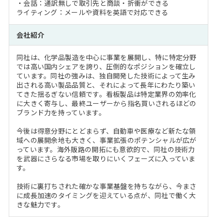
・会話：通訳無しで取引先と商談・折衝ができる
ライティング：メールや資料を英語で対応できる
会社紹介
同社は、化学品製造を中心に事業を展開し、特に特定分野
では高い国内シェアを誇り、圧倒的なポジションを確立し
ています。同社の強みは、独自開発した技術によって生み
出される高い製品品質と、それによって長年にわたり築い
てきた揺るぎない信頼です。看板製品は特定業界の効率化
に大きく寄与し、最終ユーザーから指名買いされるほどの
ブランド力を持っています。
今後は得意分野にとどまらず、自動車や医療など新たな領
域への展開余地も大きく、事業拡張のポテンシャルが広が
っています。海外販路の開拓にも意欲的で、同社の技術力
を武器にさらなる市場を取りにいくフェーズに入っていま
す。
技術に裏打ちされた確かな事業基盤を持ちながら、今まさ
に成長加速のタイミングを迎えている点が、同社で働く大
きな魅力です。