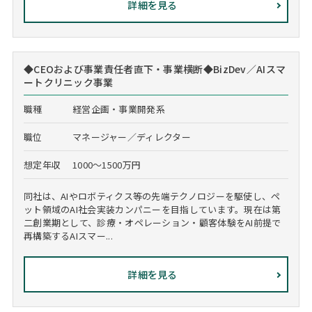
詳細を見る
◆CEOおよび事業責任者直下・事業横断◆BizDev／AIスマ
ートクリニック事業
職種
経営企画・事業開発系
職位
マネージャー／ディレクター
想定年収
1000～1500万円
同社は、AIやロボティクス等の先端テクノロジーを駆使し、ペ
ット領域のAI社会実装カンパニーを目指しています。現在は第
二創業期として、診療・オペレーション・顧客体験をAI前提で
再構築するAIスマー...
詳細を見る