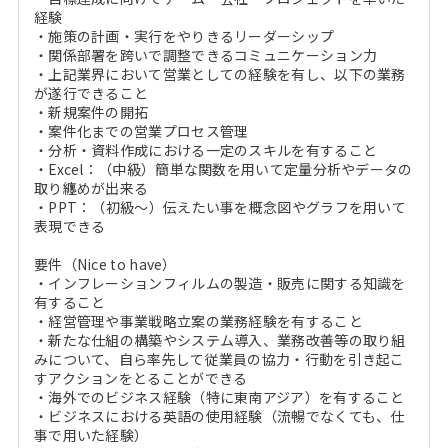
経験
・施策の計画・実行をやりきるリーダーシップ
・関係部署を跨いで調整できるコミュニケーション力
・上記業界において営業としての経験を有し、以下の業務
が遂行できること
・新規案件の開拓
・案件化までの営業プロセス管理
・分析・資料作成における一定のスキルを有すること
・Excel：（中級）簡単な関数を用いて定量分析やデータの
取り纏めが出来る
・PPT：（初級～）伝えたい事を概念図やグラフを用いて
表現できる
要件（Nice to have）
・インフレーションフィルムの製造・販売に関する知識を
有すること
・経営管理や事業戦略立案の業務経験を有すること
・新たな仕組の構築やシステム導入、業務改善等の取り組
みについて、自ら率先して従業員の協力・行動を引き起こ
すアクションをとることができる
・海外でのビジネス経験（特に東南アジア）を有すること
・ビジネスにおける英語の使用経験（流暢でなくても、仕
事で用いた経験）