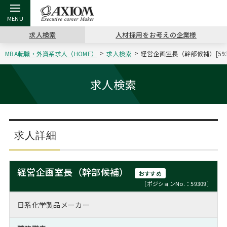
求人検索
人材採用をお考えの企業様
MBA転職・外資系求人（HOME）
求人検索
経営企画室長（幹部候補）[59
戻る
戻る
戻る
戻る
戻る
戻る
戻る
戻る
戻る
戻る
戻る
アクシアムの特長
キャリア支援 TOP
転職ツール TOP
転職コラム TOP
イベント・セミナー TOP
会社概要 TOP
ミッシ
お申し
キャリア
MBA留
英文レジ
求人検索
サービス案内
キャリアデザイン講座
英文レジュメの書き方
“展”職相談室
ジョブフェア
沿革
コンサ
キャリ
MBAの
日本から
パワー
（最新求人市場動向）
コンサルタントの紹介
職務経歴書の書き方
転職市場の明日をよめ
キャリアデザインセミナー
主なクライアント
代表メ
“展”
転職活
主な10
キーワ
求人詳細
ステージ別アドバイス
日本語履歴書テンプレート
コンサルティングの現場から
海外セミナー
アクセス
“展”
MBA
英文レ
MBAの転職事例
経営企画室長（幹部候補）
おすすめ
よくある面接Q&A集
転職成功への4つの鍵
キャリアフォーラム
採用情報
おわり
［ポジションNo.：59309］
MBAからのFAQ
日系化学製品メーカー
外資系／面接攻略のコツ
キャリアに効く一冊
プロ経営者の特別セミナー
パブリシティ
MBA留学生数の推移