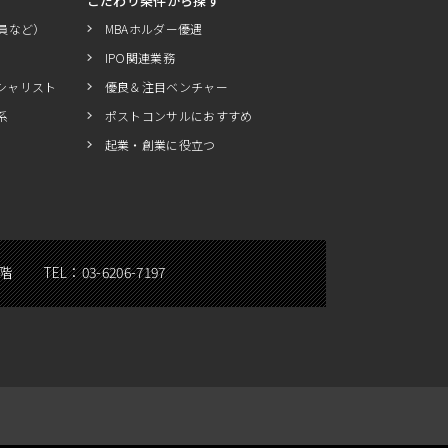
こだわり条件から探す
員など）
MBAホルダー優遇
IPO関連業務
シャリスト
優良＆注目ベンチャー
系
ポストコンサルにおすすめ
起業・創業に役立つ
5階
TEL：
03-6206-7197