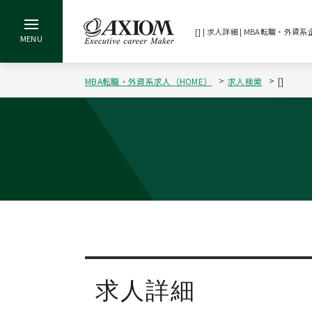
[] | 求人詳細 | MBA転職・
MBA転職・外資系求人（HOME）
求人検索
[]
求人詳細