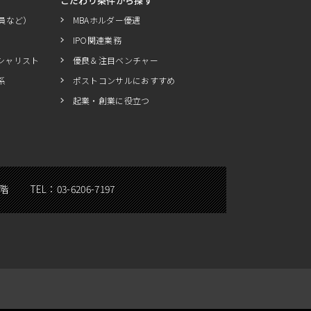
こだわり条件から探す
員など）
MBAホルダー優遇
IPO関連業務
シャリスト
優良＆注目ベンチャー
系
ポストコンサルにおすすめ
起業・創業に役立つ
5階
TEL：
03-6206-7197