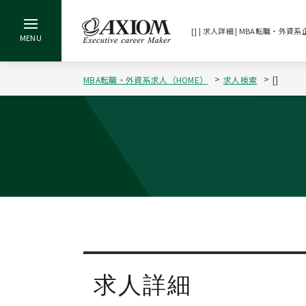
[] | 求人詳細 | MBA転職・
MBA転職・外資系求人（HOME）
求人検索
[]
求人詳細