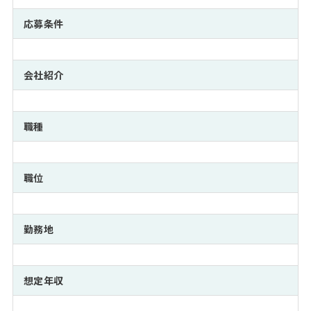
注目企業インタビュー
Career Talk Live
ニュースリリース
インターン受入企業一覧
応募条件
MBA NETWORKING
MBAを生かす求人特集
会社紹介
年齢と年収の相関図
職種
職位
勤務地
想定年収