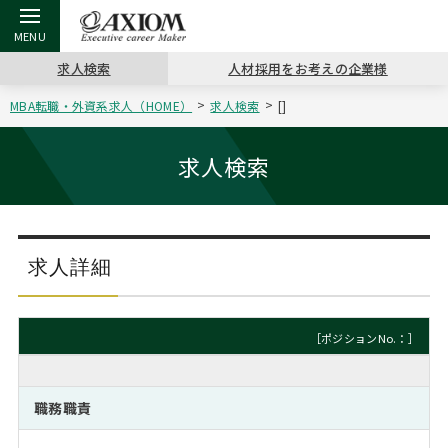
求人検索
人材採用をお考えの企業様
MBA転職・外資系求人（HOME）
求人検索
[]
戻る
戻る
戻る
戻る
戻る
戻る
戻る
戻る
戻る
戻る
戻る
アクシアムの特長
キャリア支援 TOP
転職ツール TOP
転職コラム TOP
イベント・セミナー TOP
会社概要 TOP
ミッシ
お申し
キャリア
MBA留
英文レジ
求人検索
サービス案内
キャリアデザイン講座
英文レジュメの書き方
“展”職相談室
ジョブフェア
沿革
コンサ
キャリ
MBAの
日本から
パワー
（最新求人市場動向）
コンサルタントの紹介
職務経歴書の書き方
転職市場の明日をよめ
キャリアデザインセミナー
主なクライアント
代表メ
“展”
転職活
主な10
キーワ
求人詳細
ステージ別アドバイス
日本語履歴書テンプレート
コンサルティングの現場から
海外セミナー
アクセス
“展”
MBA
英文レ
MBAの転職事例
［ポジションNo.：］
よくある面接Q&A集
転職成功への4つの鍵
キャリアフォーラム
採用情報
おわり
MBAからのFAQ
職務職責
外資系／面接攻略のコツ
キャリアに効く一冊
プロ経営者の特別セミナー
パブリシティ
MBA留学生数の推移