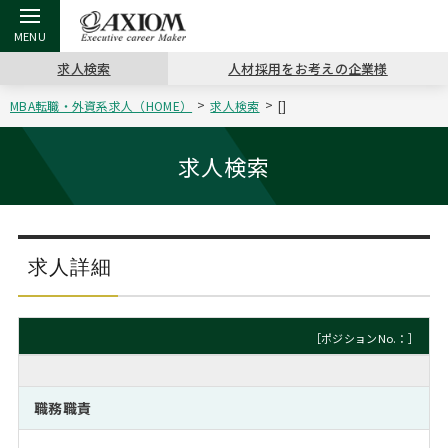
求人検索
人材採用をお考えの企業様
MBA転職・外資系求人（HOME）
求人検索
[]
戻る
戻る
戻る
戻る
戻る
戻る
戻る
戻る
戻る
戻る
戻る
アクシアムの特長
キャリア支援 TOP
転職ツール TOP
転職コラム TOP
イベント・セミナー TOP
会社概要 TOP
ミッシ
お申し
キャリア
MBA留
英文レジ
求人検索
サービス案内
キャリアデザイン講座
英文レジュメの書き方
“展”職相談室
ジョブフェア
沿革
コンサ
キャリ
MBAの
日本から
パワー
（最新求人市場動向）
コンサルタントの紹介
職務経歴書の書き方
転職市場の明日をよめ
キャリアデザインセミナー
主なクライアント
代表メ
“展”
転職活
主な10
キーワ
求人詳細
ステージ別アドバイス
日本語履歴書テンプレート
コンサルティングの現場から
海外セミナー
アクセス
“展”
MBA
英文レ
MBAの転職事例
［ポジションNo.：］
よくある面接Q&A集
転職成功への4つの鍵
キャリアフォーラム
採用情報
おわり
MBAからのFAQ
職務職責
外資系／面接攻略のコツ
キャリアに効く一冊
プロ経営者の特別セミナー
パブリシティ
MBA留学生数の推移