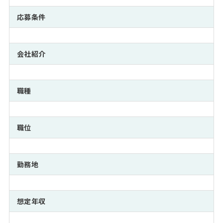
注目企業インタビュー
Career Talk Live
ニュースリリース
インターン受入企業一覧
応募条件
MBA NETWORKING
MBAを生かす求人特集
会社紹介
年齢と年収の相関図
職種
職位
勤務地
想定年収