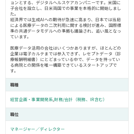
ョンとする、デジタルヘルスケアカンパニーです。米国に
子会社を設立し、日米両国での事業を本格的に開始しまし
た。
経済界では生成AIへの期待が急速に高まり、日本では当局
による医療データの二次利用に関する検討が進み、国際標
準の共通データモデルへの準拠も議論され、追い風となっ
ています。
医療データ活用の会社はいくつかありますが、ほとんどの
企業は電子カルテまでは参入できず、レセプトデータ（診
療報酬明細書）にとどまっている中で、データを持ってい
る病院との関係を唯一構築できているスタートアップで
す。
職種
経営企画・事業開発系
,
財務/会計（税務、IR含む）
職位
マネージャー／ディレクター