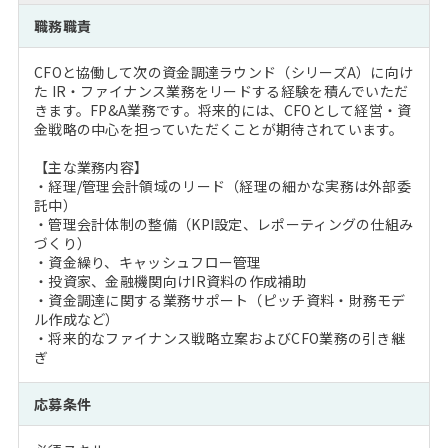
注目企業インタビュー
Career Talk Live
ニュースリリース
職務職責
インターン受入企業一覧
MBA NETWORKING
CFOと協働して次の資金調達ラウンド（シリーズA）に向け
MBAを生かす求人特集
た IR・ファイナンス業務をリードする経験を積んでいただ
きます。FP&A業務です。将来的には、CFOとして経営・資
金戦略の中心を担っていただくことが期待されています。
年齢と年収の相関図
【主な業務内容】
・経理/管理会計領域のリード（経理の細かな実務は外部委
託中）
・管理会計体制の整備（KPI設定、レポーティングの仕組み
づくり）
・資金繰り、キャッシュフロー管理
・投資家、金融機関向けIR資料の作成補助
・資金調達に関する業務サポート（ピッチ資料・財務モデ
ル作成など）
・将来的なファイナンス戦略立案およびCFO業務の引き継
ぎ
応募条件