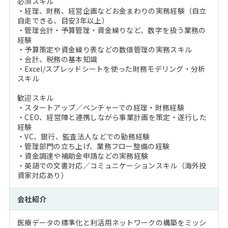
必須スキル
・経理、財務、経営企画などお金まわりの実務経験（自立
自走できる、目安3年以上）
・管理会計・予算管理・資金繰りなど、数字を扱う業務の
経験
・予算策定や資金繰り表などの数値管理の実務スキル
・会計、税務の基本知識
・Excel/スプレッドシートを使った財務モデリング・分析
スキル
歓迎スキル
・スタートアップ／ベンチャーでの経理・財務経験
・CEO、経営陣と連携しながら事業計画を策定・遂行した
経験
・VC、銀行、監査法人などでの勤務経験
・管理部門の立ち上げ、業務フロー整備の経験
・資金調達や補助金申請などの実務経験
・英語での文書対応／コミュニケーションスキル（海外投
資家対応あり）
会社紹介
医療データの標準化と利活用ネットワークの構築をミッシ