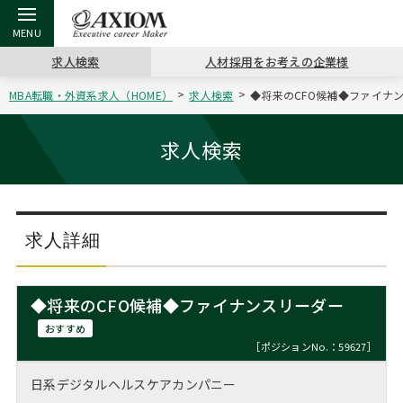
求人検索
人材採用をお考えの企業様
MBA転職・外資系求人（HOME）
求人検索
◆将来のCFO候補◆ファイナン
戻る
戻る
戻る
戻る
戻る
戻る
戻る
戻る
戻る
戻る
戻る
アクシアムの特長
キャリア支援 TOP
転職ツール TOP
転職コラム TOP
イベント・セミナー TOP
会社概要 TOP
ミッシ
お申し
キャリア
MBA留
英文レジ
求人検索
サービス案内
キャリアデザイン講座
英文レジュメの書き方
“展”職相談室
ジョブフェア
沿革
コンサ
キャリ
MBAの
日本から
パワー
（最新求人市場動向）
コンサルタントの紹介
職務経歴書の書き方
転職市場の明日をよめ
キャリアデザインセミナー
主なクライアント
代表メ
“展”
転職活
主な10
キーワ
求人詳細
ステージ別アドバイス
日本語履歴書テンプレート
コンサルティングの現場から
海外セミナー
アクセス
“展”
MBA
英文レ
MBAの転職事例
◆将来のCFO候補◆ファイナンスリーダー
よくある面接Q&A集
転職成功への4つの鍵
キャリアフォーラム
採用情報
おわり
おすすめ
MBAからのFAQ
［ポジションNo.：59627］
外資系／面接攻略のコツ
キャリアに効く一冊
プロ経営者の特別セミナー
パブリシティ
日系デジタルヘルスケアカンパニー
MBA留学生数の推移