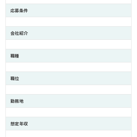
注目企業インタビュー
Career Talk Live
ニュースリリース
インターン受入企業一覧
応募条件
MBA NETWORKING
MBAを生かす求人特集
会社紹介
年齢と年収の相関図
職種
職位
勤務地
想定年収