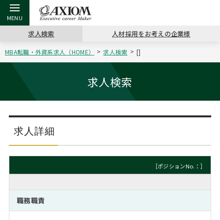
求人検索
人材採用をお考えの企業様
MBA転職・外資系求人（HOME）
求人検索
[]
戻る
戻る
戻る
戻る
戻る
戻る
戻る
戻る
戻る
戻る
戻る
アクシアムの特長
キャリア支援 TOP
転職ツール TOP
転職コラム TOP
イベント・セミナー TOP
会社概要 TOP
ミッシ
お申し
キャリア
MBA留
英文レジ
求人検索
サービス案内
キャリアデザイン講座
英文レジュメの書き方
“展”職相談室
ジョブフェア
沿革
コンサ
キャリ
MBAの
日本から
パワー
（最新求人市場動向）
コンサルタントの紹介
職務経歴書の書き方
転職市場の明日をよめ
キャリアデザインセミナー
主なクライアント
代表メ
“展”
転職活
主な10
キーワ
求人詳細
ステージ別アドバイス
日本語履歴書テンプレート
コンサルティングの現場から
海外セミナー
アクセス
“展”
MBA
英文レ
MBAの転職事例
［ポジションNo.：］
よくある面接Q&A集
転職成功への4つの鍵
キャリアフォーラム
採用情報
おわり
MBAからのFAQ
職務職責
外資系／面接攻略のコツ
キャリアに効く一冊
プロ経営者の特別セミナー
パブリシティ
MBA留学生数の推移