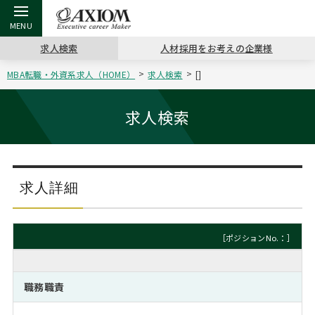
求人検索
人材採用をお考えの企業様
MBA転職・外資系求人（HOME）
求人検索
[]
戻る
戻る
戻る
戻る
戻る
戻る
戻る
戻る
戻る
戻る
戻る
アクシアムの特長
キャリア支援 TOP
転職ツール TOP
転職コラム TOP
イベント・セミナー TOP
会社概要 TOP
ミッシ
お申し
キャリア
MBA留
英文レジ
求人検索
サービス案内
キャリアデザイン講座
英文レジュメの書き方
“展”職相談室
ジョブフェア
沿革
コンサ
キャリ
MBAの
日本から
パワー
（最新求人市場動向）
コンサルタントの紹介
職務経歴書の書き方
転職市場の明日をよめ
キャリアデザインセミナー
主なクライアント
代表メ
“展”
転職活
主な10
キーワ
求人詳細
ステージ別アドバイス
日本語履歴書テンプレート
コンサルティングの現場から
海外セミナー
アクセス
“展”
MBA
英文レ
MBAの転職事例
［ポジションNo.：］
よくある面接Q&A集
転職成功への4つの鍵
キャリアフォーラム
採用情報
おわり
MBAからのFAQ
職務職責
外資系／面接攻略のコツ
キャリアに効く一冊
プロ経営者の特別セミナー
パブリシティ
MBA留学生数の推移