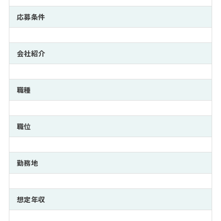
注目企業インタビュー
Career Talk Live
ニュースリリース
インターン受入企業一覧
応募条件
MBA NETWORKING
MBAを生かす求人特集
会社紹介
年齢と年収の相関図
職種
職位
勤務地
想定年収