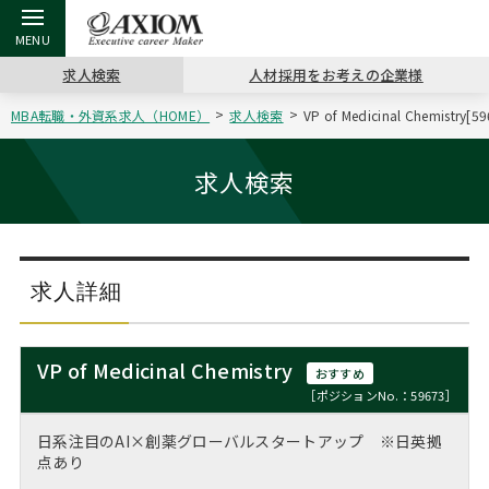
求人検索
人材採用をお考えの企業様
MBA転職・外資系求人（HOME）
求人検索
VP of Medicinal Che
戻る
戻る
戻る
戻る
戻る
戻る
戻る
戻る
戻る
戻る
戻る
アクシアムの特長
キャリア支援 TOP
転職ツール TOP
転職コラム TOP
イベント・セミナー TOP
会社概要 TOP
ミッシ
お申し
キャリア
MBA留
英文レジ
求人検索
サービス案内
キャリアデザイン講座
英文レジュメの書き方
“展”職相談室
ジョブフェア
沿革
コンサ
キャリ
MBAの
日本から
パワー
（最新求人市場動向）
コンサルタントの紹介
職務経歴書の書き方
転職市場の明日をよめ
キャリアデザインセミナー
主なクライアント
代表メ
“展”
転職活
主な10
キーワ
求人詳細
ステージ別アドバイス
日本語履歴書テンプレート
コンサルティングの現場から
海外セミナー
アクセス
“展”
MBA
英文レ
MBAの転職事例
VP of Medicinal Chemistry
おすすめ
よくある面接Q&A集
転職成功への4つの鍵
キャリアフォーラム
採用情報
おわり
［ポジションNo.：59673］
MBAからのFAQ
日系注目のAI×創薬グローバルスタートアップ ※日英拠
外資系／面接攻略のコツ
キャリアに効く一冊
プロ経営者の特別セミナー
パブリシティ
点あり
MBA留学生数の推移