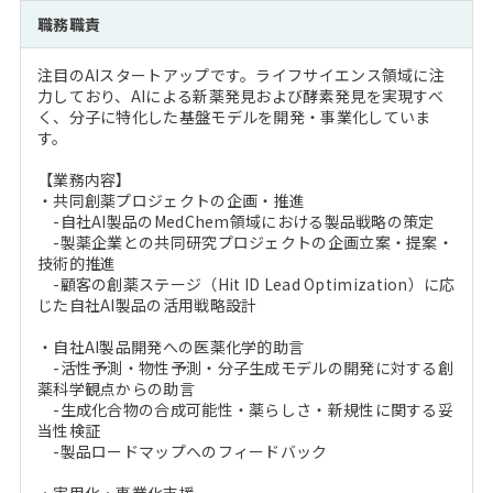
注目企業インタビュー
Career Talk Live
ニュースリリース
職務職責
インターン受入企業一覧
MBA NETWORKING
注目のAIスタートアップです。ライフサイエンス領域に注
MBAを生かす求人特集
力しており、AIによる新薬発見および酵素発見を実現すべ
く、分子に特化した基盤モデルを開発・事業化していま
す。
年齢と年収の相関図
【業務内容】
・共同創薬プロジェクトの企画・推進
-自社AI製品のMedChem領域における製品戦略の策定
-製薬企業との共同研究プロジェクトの企画立案・提案・
技術的推進
-顧客の創薬ステージ（Hit ID Lead Optimization）に応
じた自社AI製品の活用戦略設計
・自社AI製品開発への医薬化学的助言
-活性予測・物性予測・分子生成モデルの開発に対する創
薬科学観点からの助言
-生成化合物の合成可能性・薬らしさ・新規性に関する妥
当性検証
-製品ロードマップへのフィードバック