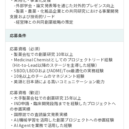
・実用化・事業化支援
-外部学会・論文発表等を通じた対外的プレゼンス向上
-製薬・農薬・化粧品企業との共同研究における事業開発
支援および技術的リード
-経営陣との共同創薬戦略の策定
応募条件
応募資格（必須）
・製薬会社での創薬研究 10年以上
・Medicinal Chemistとしてのプロジェクトリード経験
（Hit-to-Lead以降のステージを主導した経験）
・SBDD/LBDDおよびADME/Tox最適化の実務経験
・10名以上のチームのマネジメント経験
・英語と日本語による高いコミュニケーション能力
応募資格（歓迎）
・大手製薬会社での創薬研究 15年以上
・IND申請・臨床開発段階までを経験したプロジェクトへ
の参画実績
・国際誌での査読論文発表実績
・AI/機械学習を活用した創薬プロジェクトへの参画経験
・AI Agentを業務で活用した経験