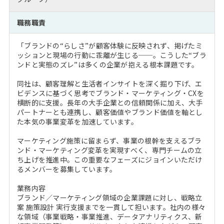
注目企業インタビュー
Career Talk Live
ニュースリリース
インターン受入企業一覧
職務職責
MBA NETWORKING
MBAを生かす求人特集
「ブランドの“らしさ”が顧客体験に反映されず、掲げたミ
ッションと現場の行動に乖離が生じる──。こうした“ブラ
ンドと実態のズレ”は多くの企業が抱える根本課題です。
年齢と年収の相関図
同社は、顧客理解と生活者インサイトを深く掘り下げ、エ
ビデンスに基づく思考でブランド・マーケティング・CXを
横断的に支援。長年の大手企業との信頼関係に加え、大手
パートナーとも連携し、顧客価値やブランド価値を軸とし
た本気の事業変革を加速しています。
マーケティング施策に留まらず、事業の根幹を支えるブラ
ンド・マーケティング変革を実現すべく、専門チームの立
ち上げを推進中。この重要なフェーズにジョインいただけ
るメンバーを募集しています。
業務内容
ブランド／マーケティング領域の企業課題に対し、戦略立
案 施策設計 実行支援までを一貫して担います。社内の様々
な領域（事業戦略・事業推進、データアナリティクス、新