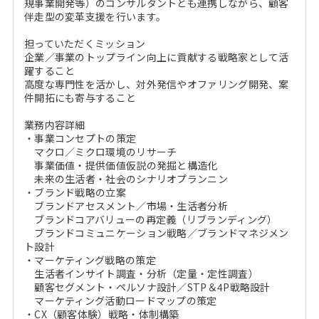
規事業開発等）のコンサルタントとも連携しながら、顧客
伴走型の変革支援を行います。
担っていただくミッション
企業／事業のトップライン向上に貢献する戦略家として活
躍すること
高度な専門性を活かし、対外発信やオファリング開発、案
件開拓にも寄与すること
業務内容詳細
・事業コンセプトの策定
マクロ／ミクロ環境のリサーチ
事業価値・提供価値仮説の発掘と構造化
未来の生活者・社会のシナリオプランニン
・ブランド戦略の立案
ブランドアセスメント／市場・生活者分析
ブランドコアバリューの再定義（リブランディング）
ブランドコミュニケーション戦略／ブランドマネジメン
ト設計
・マーケティング戦略の策定
生活者インサイト調査・分析（定量・定性調査）
顧客セグメント・ペルソナ設計／STP＆4P戦略設計
マーケティング活動ロードマップの策定
・CX（顧客体験）戦略・体制構築