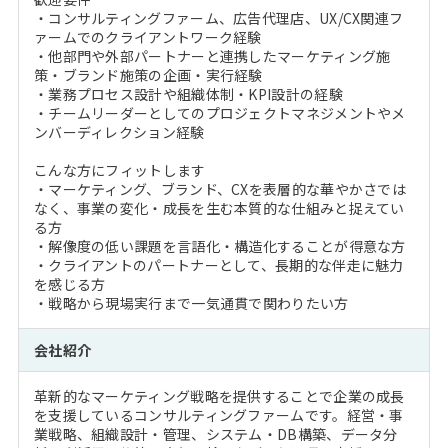
・コンサルティングファーム、広告代理店、UX/CX関連フ
ァームでのクライアントワーク経験
・他部門や外部パートナーと連携したマーケティング施
策・ブランド施策の企画・実行経験
・業務プロセス設計や組織体制・KPI設計の経験
・チームリーダーとしてのプロジェクトマネジメントやメ
ンバーディレクション経験
こんな方にフィットします
・マーケティング、ブランド、CXを表層的な華やかさでは
なく、事業の変化・成長を生む本質的な仕組みと捉えてい
る方
・解像度の低い課題を言語化・構造化することが得意な方
・クライアントのパートナーとして、長期的な伴走に魅力
を感じる方
・戦略から現場実行まで一気通貫で関わりたい方
会社紹介
革新的なマーケティング戦略を提供することで企業の成長
を支援しているコンサルティングファームです。経営・事
業戦略、組織設計・管理、システム・DB構築、データ分