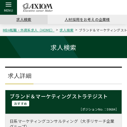
求人検索
人材採用をお考えの企業様
MBA転職・外資系求人（HOME）
求人検索
ブランド＆マーケティングスト
戻る
戻る
戻る
戻る
戻る
戻る
戻る
戻る
戻る
戻る
戻る
アクシアムの特長
キャリア支援 TOP
転職ツール TOP
転職コラム TOP
イベント・セミナー TOP
会社概要 TOP
ミッシ
お申し
キャリア
MBA留
英文レジ
求人検索
サービス案内
キャリアデザイン講座
英文レジュメの書き方
“展”職相談室
ジョブフェア
沿革
コンサ
キャリ
MBAの
日本から
パワー
（最新求人市場動向）
コンサルタントの紹介
職務経歴書の書き方
転職市場の明日をよめ
キャリアデザインセミナー
主なクライアント
代表メ
“展”
転職活
主な10
キーワ
求人詳細
ステージ別アドバイス
日本語履歴書テンプレート
コンサルティングの現場から
海外セミナー
アクセス
“展”
MBA
英文レ
MBAの転職事例
ブランド＆マーケティングストラテジスト
よくある面接Q&A集
転職成功への4つの鍵
キャリアフォーラム
採用情報
おわり
おすすめ
MBAからのFAQ
［ポジションNo.：59684］
外資系／面接攻略のコツ
キャリアに効く一冊
プロ経営者の特別セミナー
パブリシティ
日系マーケティングコンサルティング（大手リサーチ企業
MBA留学生数の推移
グループ）