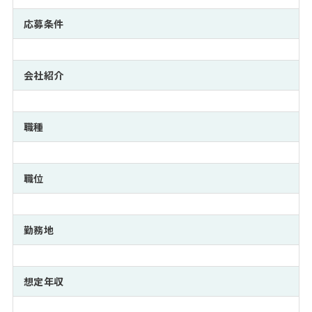
注目企業インタビュー
Career Talk Live
ニュースリリース
インターン受入企業一覧
応募条件
MBA NETWORKING
MBAを生かす求人特集
会社紹介
年齢と年収の相関図
職種
職位
勤務地
想定年収