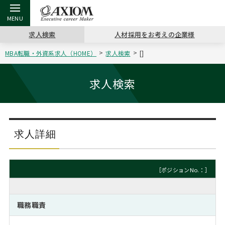
求人検索
人材採用をお考えの企業様
MBA転職・外資系求人（HOME）
求人検索
[]
戻る
戻る
戻る
戻る
戻る
戻る
戻る
戻る
戻る
戻る
戻る
アクシアムの特長
キャリア支援 TOP
転職ツール TOP
転職コラム TOP
イベント・セミナー TOP
会社概要 TOP
ミッシ
お申し
キャリア
MBA留
英文レジ
求人検索
サービス案内
キャリアデザイン講座
英文レジュメの書き方
“展”職相談室
ジョブフェア
沿革
コンサ
キャリ
MBAの
日本から
パワー
（最新求人市場動向）
コンサルタントの紹介
職務経歴書の書き方
転職市場の明日をよめ
キャリアデザインセミナー
主なクライアント
代表メ
“展”
転職活
主な10
キーワ
求人詳細
ステージ別アドバイス
日本語履歴書テンプレート
コンサルティングの現場から
海外セミナー
アクセス
“展”
MBA
英文レ
MBAの転職事例
［ポジションNo.：］
よくある面接Q&A集
転職成功への4つの鍵
キャリアフォーラム
採用情報
おわり
MBAからのFAQ
職務職責
外資系／面接攻略のコツ
キャリアに効く一冊
プロ経営者の特別セミナー
パブリシティ
MBA留学生数の推移