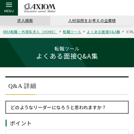
求人検索
人材採用をお考えの企業様
MBA転職・外資系求人（HOME）
転職ツール
よくある面接Q&A集
どの
戻る
戻る
戻る
戻る
戻る
戻る
戻る
戻る
戻る
戻る
戻る
アクシアムの特長
キャリア支援 TOP
転職ツール TOP
転職コラム TOP
イベント・セミナー TOP
会社概要 TOP
ミッシ
お申し
キャリア
MBA留
英文レジ
転職ツール
よくある面接Q&A集
サービス案内
キャリアデザイン講座
英文レジュメの書き方
“展”職相談室
キャリアデザインセミナー
沿革
コンサ
キャリ
MBAの
日本から
パワー
（最新求人市場動向）
コンサルタントの紹介
職務経歴書の書き方
転職市場の明日をよめ
MBA壮行会カレンダー
主なクライアント
代表メ
“展”
転職活
主な10
キーワ
ステージ別アドバイス
Q&A 詳細
日本語履歴書テンプレート
コンサルティングの現場から
ジョブフェア
アクセス
“展”
MBA
英文レ
MBAの転職事例
どのようなリーダーになろうと思われますか？
よくある面接Q&A集
転職成功への4つの鍵
海外セミナー
採用情報
おわり
MBAからのFAQ
ポイント
外資系／面接攻略のコツ
キャリアに効く一冊
キャリアフォーラム
パブリシティ
MBA留学生数の推移