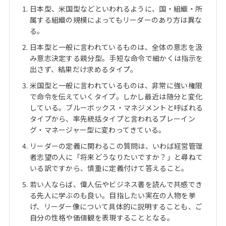
Web面接の準備・注意点
注目企業インタビュー
プロ経営者の特別セミナー
ニュースリリース
日本型、米国型などといわれるように、国・組織・所
インターン受入企業一覧
属する組織の規模によってもリーダーのあり方は異な
Career Talk Live
る。
MBAを生かす求人特集
日本型と一般に言われているものは、全体の意志を汲
MBA NETWORKING
み意志決定する親分型。手短な命令で細かくは指示を
年齢と年収の相関図
出さず、結果だけ求めるタイプ。
米国型と一般に言われているものは、非常に強い権限
で命令を伝えていくタイプ。しかし最近は随分と変化
している。ブルーボックス・マネジメントと呼ばれる
タイプから、率先統括タイプと言われるプレーイン
グ・マネージャー型に変わってきている。
リーダーの定義に関わるこの質問は、いわば経営管理
者志望の人に「将来どうなりたいですか？」と尋ねて
いる訳ですから、慎重に定義付けて答えること。
若い人ならば、偉人伝やビジネス書を読んで共感でき
る先人に学ぶのも良い。目指したい実在の人物を挙
げ、リーダー像について具体的に説明することも、ご
自分の性格や価値観を表現することとなる。