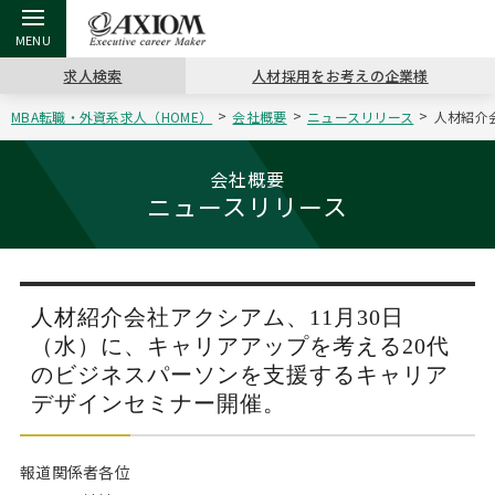
求人検索
人材採用をお考えの企業様
MBA転職・外資系求人（HOME）
会社概要
ニュースリリース
人材紹介
戻る
戻る
戻る
戻る
戻る
戻る
戻る
戻る
戻る
戻る
戻る
アクシアムの特長
キャリア支援 TOP
転職ツール TOP
転職コラム TOP
イベント・セミナー TOP
会社概要 TOP
ミッシ
お申し
キャリア
MBA留
英文レジ
会社概要
ニュースリリース
サービス案内
キャリアデザイン講座
英文レジュメの書き方
“展”職相談室
キャリアデザインセミナー
沿革
コンサ
キャリ
MBAの
日本から
パワー
（最新求人市場動向）
コンサルタントの紹介
職務経歴書の書き方
転職市場の明日をよめ
MBA壮行会カレンダー
主なクライアント
代表メ
“展”
転職活
主な10
キーワ
ステージ別アドバイス
人材紹介会社アクシアム、11月30日
日本語履歴書テンプレート
コンサルティングの現場から
ジョブフェア
アクセス
“展”
MBA
英文レ
（水）に、キャリアアップを考える20代
MBAの転職事例
のビジネスパーソンを支援するキャリア
よくある面接Q&A集
転職成功への4つの鍵
海外セミナー
採用情報
おわり
デザインセミナー開催。
MBAからのFAQ
外資系／面接攻略のコツ
キャリアに効く一冊
キャリアフォーラム
パブリシティ
報道関係者各位
MBA留学生数の推移