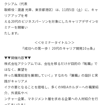
クシアム（代表
取締役：渡邊 光章、東京都港区）は、11月5日（土）に、キャ
リアアップを考
える20代のビジネスパーソンを対象にしたキャリアデザインセ
ミナーを開催い
たします。
＜＜セミナータイトル＞＞
『成功への第一歩！ 20代のキャリア開発10ヵ条』
▼▼開催内容▼▼
株式会社アクシアムでは、会社を移るだけが目的の『転職』で
はなく、展望を
伴った職業経歴を展開していく」すなわち『展職』の設計と実
践がキャリアメ
イクの要となることを提唱し、多くのMBAホルダーへの職業紹
介、外資系やベ
ンチャー企業、マネジメント層を求める企業への人材紹介を行
ってまいりまし