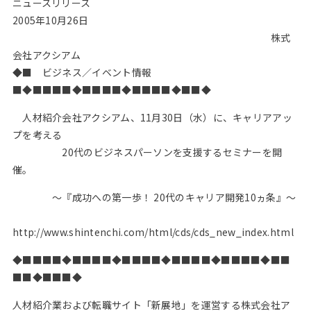
ニュースリリース
Web面接の準備・注意点
注目企業インタビュー
プロ経営者の特別セミナー
ニュースリリース
2005年10月26日
インターン受入企業一覧
株式
Career Talk Live
会社アクシアム
MBAを生かす求人特集
◆■ ビジネス／イベント情報
MBA NETWORKING
■◆■■■■◆■■■■◆■■■■◆■■◆
年齢と年収の相関図
人材紹介会社アクシアム、11月30日（水）に、キャリアアッ
プを考える
20代のビジネスパーソンを支援するセミナーを開
催。
～『成功への第一歩！ 20代のキャリア開発10ヵ条』～
http://www.shintenchi.com/html/cds/cds_new_index.html
◆■■■■◆■■■■◆■■■■◆■■■■◆■■■■◆■■
■■◆■■■◆
人材紹介業および転職サイト「新展地」を運営する株式会社ア