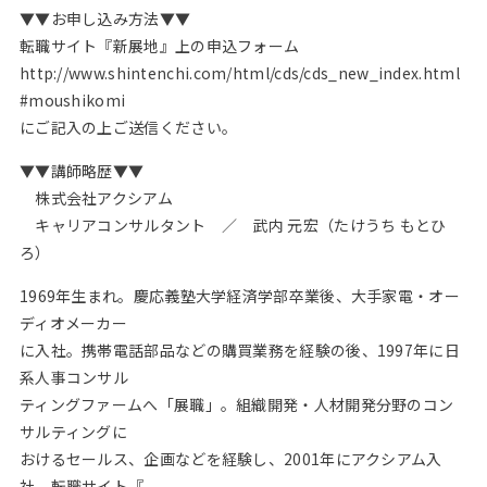
▼▼お申し込み方法▼▼
転職サイト『新展地』上の申込フォーム
http://www.shintenchi.com/html/cds/cds_new_index.html
#moushikomi
にご記入の上ご送信ください。
▼▼講師略歴▼▼
株式会社アクシアム
キャリアコンサルタント ／ 武内 元宏（たけうち もとひ
ろ）
1969年生まれ。慶応義塾大学経済学部卒業後、大手家電・オー
ディオメーカー
に入社。携帯電話部品などの購買業務を経験の後、1997年に日
系人事コンサル
ティングファームへ「展職」。組織開発・人材開発分野のコン
サルティングに
おけるセールス、企画などを経験し、2001年にアクシアム入
社。転職サイト『