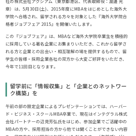
社の株式会社アクシアム（東京都港区、代表取締役：渡邊 光
Web面接の準備・注意点
注目企業インタビュー
プロ経営者の特別セミナー
ニュースリリース
章）は、5月30日(土)、2015年度にMBAをはじめとした海外大
インターン受入企業一覧
学院へ合格され、留学される方々を対象とした『海外大学院合
Career Talk Live
格者ジョブフェア 2015』を開催いたします。
MBAを生かす求人特集
MBA NETWORKING
この『ジョブフェア』は、MBAなど海外大学院卒業生を積極的
年齢と年収の相関図
に採用している著名企業にお集まりいただき、これから留学さ
れる方と企業との出会い・相互理解の場を提供するもので、留
学生の皆様・採用企業各社の双方から大変ご好評をいただき、
今年で11回目となります。
留学前に「情報収集」と「企業とのネットワー
ク構築」を
午前の部の限定企業によるプレゼンテーションでは、ハーバー
ド・ビジネス・スクールMBA卒業で、現在はインテグラル株式
会社パートナーの辺見芳弘氏をはじめ、参加企業でご活躍中の
MBAの方や、採用担当の方から他では聞くことができない内容