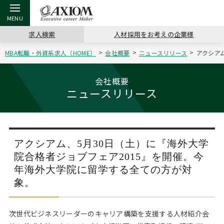
求人検索
人材採用をお考えの企業様
MBA転職・外資系求人（HOME）
会社概要
ニュースリリース
アクシア
戻る
戻る
戻る
戻る
戻る
戻る
戻る
戻る
戻る
戻る
戻る
アクシアムの特長
キャリア支援 TOP
転職ツール TOP
転職コラム TOP
イベント・セミナー TOP
会社概要 TOP
ミッシ
お申し
キャリア
MBA留
英文レジ
会社概要
ニュースリリース
サービス案内
キャリアデザイン講座
英文レジュメの書き方
“展”職相談室
キャリアデザインセミナー
沿革
コンサ
キャリ
MBAの
日本から
パワー
（最新求人市場動向）
コンサルタントの紹介
職務経歴書の書き方
転職市場の明日をよめ
MBA壮行会カレンダー
主なクライアント
代表メ
“展”
転職活
主な10
キーワ
ステージ別アドバイス
アクシアム、5月30日（土）に『海外大学
日本語履歴書テンプレート
コンサルティングの現場から
ジョブフェア
アクセス
“展”
MBA
英文レ
院合格者ジョブフェア2015』を開催。今
MBAの転職事例
年海外大学院に留学する全ての方が対
よくある面接Q&A集
転職成功への4つの鍵
海外セミナー
採用情報
おわり
象。
MBAからのFAQ
外資系／面接攻略のコツ
キャリアに効く一冊
キャリアフォーラム
パブリシティ
次世代ビジネスリーダーのキャリア構築を支援する人材紹介会
MBA留学生数の推移