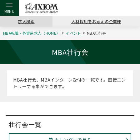
求人検索
人材採用をお考えの企業様
MBA転職・外資系求人（HOME）
イベント
MBA壮行会
戻る
戻る
戻る
戻る
戻る
戻る
戻る
戻る
戻る
戻る
戻る
アクシアムの特長
キャリア支援 TOP
転職ツール TOP
転職コラム TOP
イベント・セミナー TOP
会社概要 TOP
ミッシ
お申し
キャリア
MBA留
英文レジ
MBA壮行会
サービス案内
キャリアデザイン講座
英文レジュメの書き方
“展”職相談室
キャリアデザインセミナー
沿革
コンサ
キャリ
MBAの
日本から
パワー
（最新求人市場動向）
MBA壮行会、MBAインターン受付の一覧です。直接エン
コンサルタントの紹介
職務経歴書の書き方
転職市場の明日をよめ
MBA壮行会カレンダー
主なクライアント
代表メ
“展”
転職活
主な10
キーワ
トリーする事ができます。
ステージ別アドバイス
日本語履歴書テンプレート
コンサルティングの現場から
ジョブフェア
アクセス
“展”
MBA
英文レ
MBAの転職事例
よくある面接Q&A集
転職成功への4つの鍵
海外セミナー
採用情報
おわり
MBAからのFAQ
壮行会一覧
外資系／面接攻略のコツ
キャリアに効く一冊
キャリアフォーラム
パブリシティ
MBA留学生数の推移
カレンダーで見る