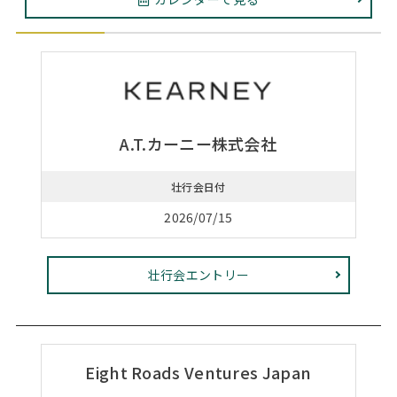
Web面接の準備・注意点
注目企業インタビュー
プロ経営者の特別セミナー
ニュースリリース
インターン受入企業一覧
Career Talk Live
MBAを生かす求人特集
MBA NETWORKING
年齢と年収の相関図
A.T.カーニー株式会社
壮行会日付
2026/07/15
壮行会エントリー
Eight Roads Ventures Japan