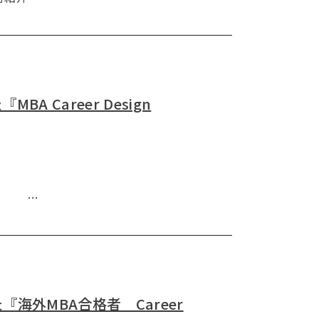
Career Design
=== …
海外MBA合格者 Career