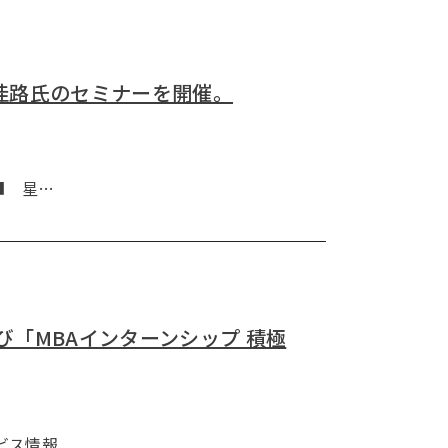
佳路氏のセミナーを開催。
 ■ 星…
び「MBAインターンシップ 積極
ス情報