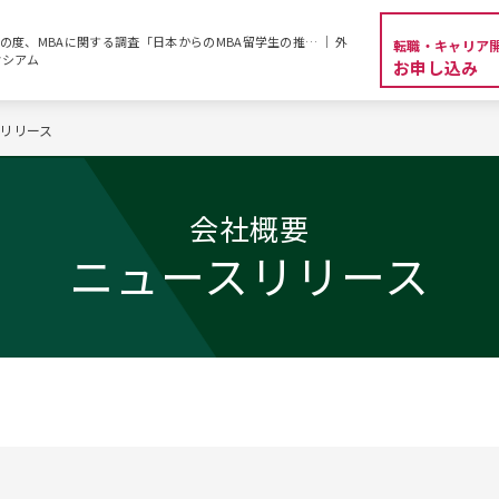
度、MBAに関する調査「日本からのMBA留学生の推… ｜ 外
転職・キャリア
クシアム
お申し込み
リリース
会社概要
ニュースリリース