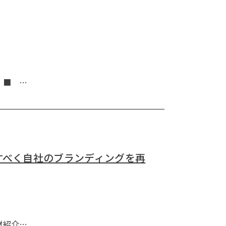
= ■ …
すべく自社のブランディングを再
人材紹介…