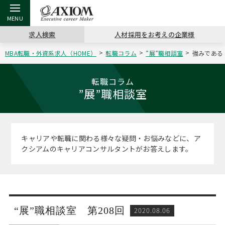
求人検索
人材採用をお考えの企業様
MBA転職・外資系求人（HOME）
転職コラム
”展”職相談室
強みである
戻る
戻る
戻る
戻る
戻る
戻る
戻る
戻る
戻る
戻る
戻る
アクシアムの特長
キャリア支援 TOP
転職ツール TOP
転職コラム TOP
イベント・セミナー TOP
会社概要 TOP
ミッシ
お申し
キャリア
MBA留
英文レジ
転職コラム
”展”職相談室
サービス案内
キャリアデザイン講座
英文レジュメの書き方
“展”職相談室
キャリアデザインセミナー
沿革
コンサ
キャリ
MBAの
日本から
パワー
（最新求人市場動向）
コンサルタントの紹介
職務経歴書の書き方
転職市場の明日をよめ
MBA壮行会カレンダー
主なクライアント
代表メ
“展”
転職活
主な10
キーワ
キャリアや転職に関わる様々な疑問・お悩みなどに、ア
ステージ別アドバイス
クシアムのキャリアコンサルタントがお答えします。
日本語履歴書テンプレート
コンサルティングの現場から
ジョブフェア
アクセス
“展”
MBA
英文レ
MBAの転職事例
よくある面接Q&A集
転職成功への4つの鍵
海外セミナー
採用情報
おわり
MBAからのFAQ
外資系／面接攻略のコツ
キャリアに効く一冊
キャリアフォーラム
パブリシティ
“展”職相談室 第208回
2020.08.06
MBA留学生数の推移