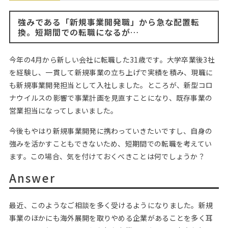
Web面接の準備・注意点
注目企業インタビュー
プロ経営者の特別セミナー
ニュースリリース
インターン受入企業一覧
強みである「新規事業開発職」から急な配置転
Career Talk Live
換。短期間での転職になるが…
MBAを生かす求人特集
MBA NETWORKING
今年の4月から新しい会社に転職した31歳です。大学卒業後3社
年齢と年収の相関図
を経験し、一貫して新規事業の立ち上げで実績を積み、現職に
も新規事業開発担当として入社しました。ところが、新型コロ
ナウイルスの影響で事業計画を見直すことになり、既存事業の
営業担当になってしまいました。
今後もやはり新規事業開発に携わっていきたいですし、自身の
強みを活かすこともできないため、短期間での転職を考えてい
ます。この場合、気を付けておくべきことは何でしょうか？
Answer
最近、このようなご相談を多く受けるようになりました。新規
事業のほかにも海外展開を取りやめる企業があることを多く耳