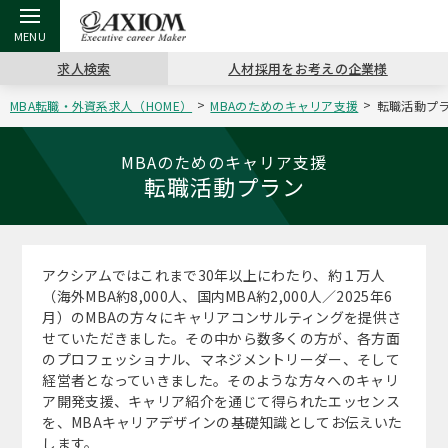
求人検索
人材採用をお考えの企業様
MBA転職・外資系求人（HOME）
MBAのためのキャリア支援
転職活動プ
戻る
戻る
戻る
戻る
戻る
戻る
戻る
戻る
戻る
戻る
戻る
アクシアムの特長
キャリア支援 TOP
転職ツール TOP
転職コラム TOP
イベント・セミナー TOP
会社概要 TOP
ミッシ
お申し
キャリア
MBA留
英文レジ
MBAのためのキャリア支援
転職活動プラン
サービス案内
キャリアデザイン講座
英文レジュメの書き方
“展”職相談室
キャリアデザインセミナー
沿革
コンサ
キャリ
MBAの
日本から
パワー
（最新求人市場動向）
コンサルタントの紹介
職務経歴書の書き方
転職市場の明日をよめ
MBA壮行会カレンダー
主なクライアント
代表メ
“展”
転職活
主な10
キーワ
アクシアムではこれまで30年以上にわたり、約１万人
ステージ別アドバイス
（海外MBA約8,000人、国内MBA約2,000人／2025年6
日本語履歴書テンプレート
コンサルティングの現場から
ジョブフェア
アクセス
“展”
MBA
英文レ
月）のMBAの方々にキャリアコンサルティングを提供さ
MBAの転職事例
せていただきました。その中から数多くの方が、各方面
よくある面接Q&A集
転職成功への4つの鍵
海外セミナー
採用情報
のプロフェッショナル、マネジメントリーダー、そして
おわり
MBAからのFAQ
経営者となっていきました。そのような方々へのキャリ
ア開発支援、キャリア紹介を通じて得られたエッセンス
外資系／面接攻略のコツ
キャリアに効く一冊
キャリアフォーラム
パブリシティ
を、MBAキャリアデザインの基礎知識としてお伝えいた
MBA留学生数の推移
します。