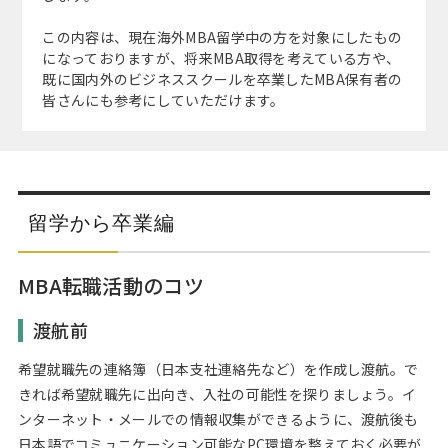
Web面接の準備・注意点
注目企業インタビュー
プロ経営者の特別セミナー
ニュースリリース
インターン受入企業一覧
この内容は、現在海外MBA留学中の方を対象にしたもの
になっておりますが、将来MBA取得を考えている方や、
Career Talk Live
既に国内外のビジネススクールを卒業したMBA保有者の
MBAを生かす求人特集
皆さんにも参考にしていただけます。
MBA NETWORKING
年齢と年収の相関図
留学から卒業編
MBA転職活動のコツ
渡航前
希望就職先の連絡簿（日本支社連絡先など）を作成し渡航。で
きれば希望就職先に出向き、入社の可能性を探りましょう。イ
ンターネット・メールでの情報収集ができるように、渡航後も
日本語でコミュニケーション可能なPC環境を整えておく必要が