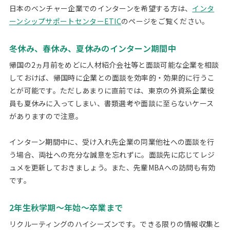
日本のベンチャー企業でのインターンを希望する方は、
インタ
ーンシップサポートセンターETIC
のページをご覧ください。
冬休み、春休み、夏休みのインターン期間中
帰国の2ヵ月前をめどに人材紹介会社等と面談可能な企業を相談
しておけば、帰国時に企業との面談を効率的・効果的に行うこ
とが可能です。ただしあまりに直前では、東京の外資系企業役
員も夏休みに入ってしまい、書類選考や面談に至らないケース
がありますので注意。
インターン期間中に、受け入れ先企業の同業他社への面談を行
う場合、両社への充分な誠意を忘れずに。面談先に応じてレジ
ュメを更新しておきましょう。また、先輩MBAへの訪問も有効
です。
2年生秋学期～年始～卒業まで
リクルーティングのハイシーズンです。できる限りの情報収集と