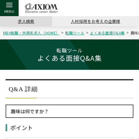
求人検索
人材採用をお考えの企業様
MBA転職・外資系求人（HOME）
転職ツール
よくある面接Q&A集
趣味
戻る
戻る
戻る
戻る
戻る
戻る
戻る
戻る
戻る
戻る
戻る
アクシアムの特長
キャリア支援 TOP
転職ツール TOP
転職コラム TOP
イベント・セミナー TOP
会社概要 TOP
ミッシ
お申し
キャリア
MBA留
英文レジ
転職ツール
よくある面接Q&A集
サービス案内
キャリアデザイン講座
英文レジュメの書き方
“展”職相談室
キャリアデザインセミナー
沿革
コンサ
キャリ
MBAの
日本から
パワー
（最新求人市場動向）
コンサルタントの紹介
職務経歴書の書き方
転職市場の明日をよめ
MBA壮行会カレンダー
主なクライアント
代表メ
“展”
転職活
主な10
キーワ
ステージ別アドバイス
Q&A 詳細
日本語履歴書テンプレート
コンサルティングの現場から
ジョブフェア
アクセス
“展”
MBA
英文レ
MBAの転職事例
趣味は何ですか？
よくある面接Q&A集
転職成功への4つの鍵
海外セミナー
採用情報
おわり
MBAからのFAQ
ポイント
外資系／面接攻略のコツ
キャリアに効く一冊
キャリアフォーラム
パブリシティ
MBA留学生数の推移