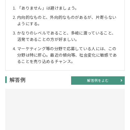
Web面接の準備・注意点
注目企業インタビュー
プロ経営者の特別セミナー
ニュースリリース
「ありません」は避けましょう。
インターン受入企業一覧
内向的なものと、外向的なものがあるが、片寄らない
Career Talk Live
ようにする。
MBAを生かす求人特集
MBA NETWORKING
かなりのレベルであること、多岐に渡っていること、
年齢と年収の相関図
活発であることの方が好ましい。
マーケティング等の分野で応募している人には、この
分野は特に肝心。最近の傾向等、社会変化に敏感であ
ることを売り込めるチャンス。
解答例
解答例をよむ