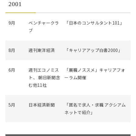
Web面接の準備・注意点
注目企業インタビュー
プロ経営者の特別セミナー
ニュースリリース
2001
インターン受入企業一覧
Career Talk Live
9月
ベンチャークラ
「日本のコンサルタント101」
MBAを生かす求人特集
ブ
MBA NETWORKING
年齢と年収の相関図
8月
週刊東洋経済
「キャリアアップ白書2000」
6月
週刊エコノミス
「展職ノススメ」キャリアフォ
ト、 朝日新聞含
ーラム開催
む他11社
5月
日本経済新聞
「匿名で求人・求職 アクシアム
ネットで紹介」