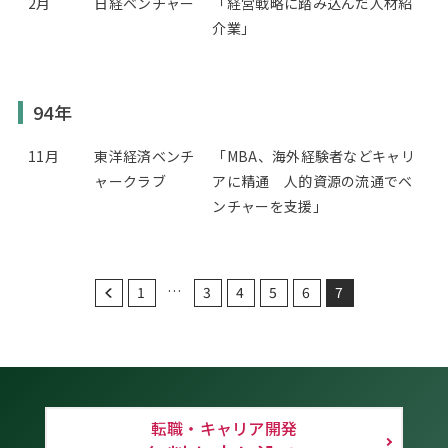
2月
日経ベンチャー
「経営戦略に踏み込んだ人材紹
介業」
94年
11月
東洋経済ベンチ
「MBA、海外経験者などキャリ
ャークラブ
アに精通 人的資源の流通でベ
ンチャーを支援」
…
1
3
4
5
6
7
転職・キャリア開発