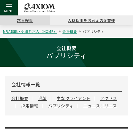
求人検索
人材採用をお考えの企業様
MBA転職・外資系求人（HOME）
会社概要
パブリシティ
戻る
戻る
戻る
戻る
戻る
戻る
戻る
戻る
戻る
戻る
戻る
アクシアムの特長
キャリア支援 TOP
転職ツール TOP
転職コラム TOP
イベント・セミナー TOP
会社概要 TOP
ミッシ
お申し
キャリア
MBA留
英文レジ
会社概要
パブリシティ
サービス案内
キャリアデザイン講座
英文レジュメの書き方
“展”職相談室
キャリアデザインセミナー
沿革
コンサ
キャリ
MBAの
日本から
パワー
（最新求人市場動向）
コンサルタントの紹介
職務経歴書の書き方
転職市場の明日をよめ
MBA壮行会カレンダー
主なクライアント
代表メ
“展”
転職活
主な10
キーワ
ステージ別アドバイス
会社情報一覧
日本語履歴書テンプレート
コンサルティングの現場から
ジョブフェア
アクセス
“展”
MBA
英文レ
MBAの転職事例
会社概要
沿革
主なクライアント
アクセス
採用情報
パブリシティ
ニュースリリース
よくある面接Q&A集
転職成功への4つの鍵
海外セミナー
採用情報
おわり
MBAからのFAQ
外資系／面接攻略のコツ
キャリアに効く一冊
キャリアフォーラム
パブリシティ
MBA留学生数の推移