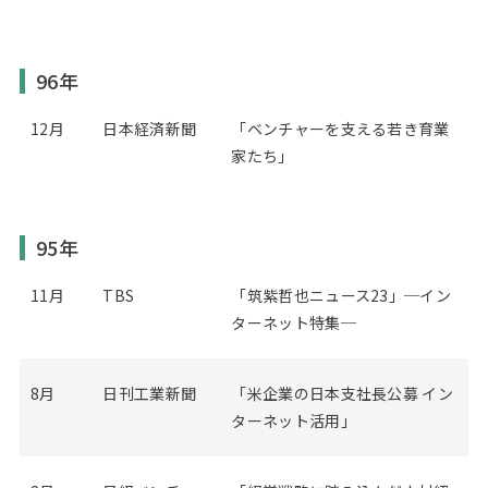
96年
12月
日本経済新聞
「ベンチャーを支える若き育業
家たち」
95年
11月
TBS
「筑紫哲也ニュース23」─イン
ターネット特集─
8月
日刊工業新聞
「米企業の日本支社長公募 イン
ターネット活用」