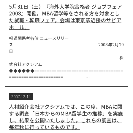
5月31日（土）『海外大学院合格者 ジョブフェア
2008』開催。MBA留学等をされる方を対象とし
た就職・転職フェア。会場は東京駅近接のサピア
ホール。
報道関係者各位 ニュースリリー
ス 2008年2月29
日
株
式会社アクシアム
◆◆◆◆◆◆====================================
====================== …
2007.12.14
人材紹介会社アクシアムでは、この度、MBAに関
する調査「日本からのMBA留学生の推移」を実施
し、結果を公開いたしました。これらの調査は、
毎年秋に行っているものです。