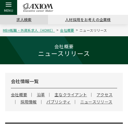
求人検索
人材採用をお考えの企業様
MBA転職・外資系求人（HOME）
会社概要
ニュースリリース
戻る
戻る
戻る
戻る
戻る
戻る
戻る
戻る
戻る
戻る
戻る
アクシアムの特長
キャリア支援 TOP
転職ツール TOP
転職コラム TOP
イベント・セミナー TOP
会社概要 TOP
ミッシ
お申し
キャリア
MBA留
英文レジ
会社概要
ニュースリリース
サービス案内
キャリアデザイン講座
英文レジュメの書き方
“展”職相談室
キャリアデザインセミナー
沿革
コンサ
キャリ
MBAの
日本から
パワー
（最新求人市場動向）
コンサルタントの紹介
職務経歴書の書き方
転職市場の明日をよめ
MBA壮行会カレンダー
主なクライアント
代表メ
“展”
転職活
主な10
キーワ
ステージ別アドバイス
会社情報一覧
日本語履歴書テンプレート
コンサルティングの現場から
ジョブフェア
アクセス
“展”
MBA
英文レ
MBAの転職事例
会社概要
沿革
主なクライアント
アクセス
採用情報
パブリシティ
ニュースリリース
よくある面接Q&A集
転職成功への4つの鍵
海外セミナー
採用情報
おわり
MBAからのFAQ
外資系／面接攻略のコツ
キャリアに効く一冊
キャリアフォーラム
パブリシティ
MBA留学生数の推移