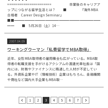
====================== 卒業後のキャリアア
ップにつながる留学生活とは？ ■ 『海外MBA
合格者 Career Design Seminar』
■■━━━━━━━━━━━━━━━━━━━━━━━━━
━━ ■ 5月26日（土）14…
2007.04.09
ワーキングウーマン「私費留学でMBA取得」
近年、女性MBA取得者の雇用機会も広がっている。MBA取
得者の転職支援を手がけるアクシアムの渡邊光章社長は「国
内には、財務やファイナンスに精通した人材が不足してい
る。外資系企業やIT（情報技術）企業はもちろん、金融機関
や商社など国内大手企業もMBA取…
1
2
3
4
5
6
7