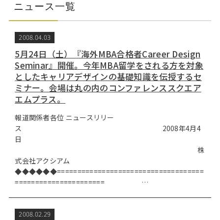
Web面接の準備・注意点
注目企業インタビュー
プロ経営者の特別セミナー
ニュースリリース
ニュース一覧
インターン受入企業一覧
Career Talk Live
2008.04.03
MBAを生かす求人特集
5月24日（土）『海外MBA合格者Career Design
MBA NETWORKING
Seminar』開催。今年MBA留学をされる方を対象
年齢と年収の相関図
としたキャリアデザインの基礎知識を伝授するセ
ミナー。会場は丸の内のコンファレンススクエア
エムプラス。
報道関係者各位 ニュースリリー
ス 2008年4月4
日
株
式会社アクシアム
◆◆◆◆◆◆====================================
====================== …
2008.02.29