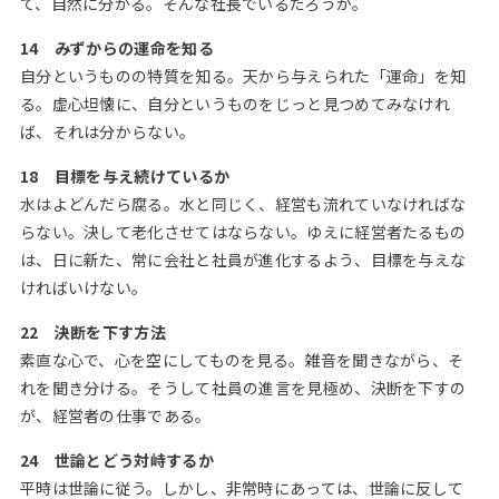
て、自然に分かる。そんな社長でいるだろうか。
14 みずからの運命を知る
自分というものの特質を知る。天から与えられた「運命」を知
る。虚心坦懐に、自分というものをじっと見つめてみなけれ
ば、それは分からない。
18 目標を与え続けているか
水はよどんだら腐る。水と同じく、経営も流れていなければな
らない。決して老化させてはならない。ゆえに経営者たるもの
は、日に新た、常に会社と社員が進化するよう、目標を与えな
ければいけない。
22 決断を下す方法
素直な心で、心を空にしてものを見る。雑音を聞きながら、そ
れを聞き分ける。そうして社員の進言を見極め、決断を下すの
が、経営者の仕事である。
24 世論とどう対峙するか
平時は世論に従う。しかし、非常時にあっては、世論に反して