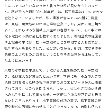
しないではいられなかったと言ったほうが良いかもしれませ
ん。私が育った昭和30～40年代には、松下電器はすでに大きな
会社となっていましたが、私の実家が営んでいた機械工具屋
は、東成、東大阪のいわゆる零細企業でした。周囲に町工場が
多く、それらはみな機械工具屋のお客様であって、その中には
松下電器の下請け会社も数多くありました。零細企業の経営者
や工場長の中には、松下幸之助のことを尊敬する人もあれば、
批判する人もありました。私は幼いながら、所謂、成功者の有
名税のようなものがあるということをその当時から理解してい
たように思います。
東成の小学校を中退して、丁稚から人生を始めた松下幸之助
を、私は偉大な起業家だと思います。本書にも、不況や大きな
危機に打ち勝った時の松下幸之助の涙のエピソードが沢山掲載
されており、私の心を捉えます。しかし、私は小さな頃から彼
への批判も耳にして育った分、一方的に立派な経営者だと思え
ないところもあります。松下電器の成功の裏で、松下電器の要
望や時代の風潮に合わせることができなくなり、苦難し朽ちて