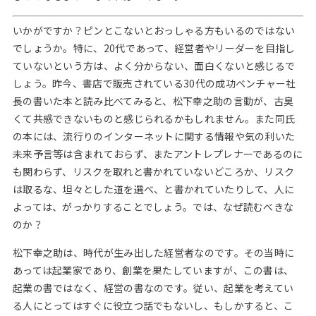
いかがですか？ピンとこないとおっしゃる方もいるのではない
でしょうか。特に、20代であって、経営者やリーダーを目指し
ていないという方は、よく分からない、面白くないと感じるで
しょう。昨今、書店で販売されている30代の成功ベンチャー社
長の書いた本と読み比べてみると、松下幸之助の言動が、古臭
くて共感できないものと感じられるかもしれません。また同氏
の本には、流行りのインターネットに関する情報や気の利いた
未来予言等は含まれておらず、またアントレプレナーであるのに
も関わらず、リスクを取れと書かれていないどころか、リスク
は取るな、坦々とした道を選べ、と書かれていたりして、人に
よっては、がっかりすることでしょう。では、なぜ読むべきな
のか？
松下幸之助は、時代が生み出した経営者なのです。その当時に
あっては起業家であり、創業を果たしていますが、この書は、
起業の書ではなく、経営の書なのです。従い、起業を考えてい
る人にとってはすぐに役立つ話でもないし、もしかすると、こ