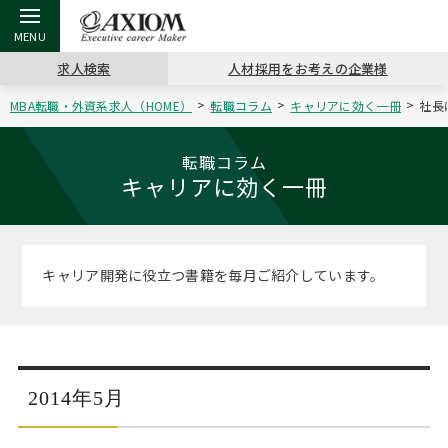
求人検索
人材採用をお考えの企業様
MBA転職・外資系求人（HOME）
転職コラム
キャリアに効く一冊
社長
戻る
戻る
戻る
戻る
戻る
戻る
戻る
戻る
戻る
戻る
戻る
アクシアムの特長
キャリア支援 TOP
転職ツール TOP
転職コラム TOP
イベント・セミナー TOP
会社概要 TOP
ミッシ
お申し
キャリア
MBA留
英文レジ
転職コラム
キャリアに効く一冊
サービス案内
キャリアデザイン講座
英文レジュメの書き方
“展”職相談室
キャリアデザインセミナー
沿革
コンサ
キャリ
MBAの
日本から
パワー
（最新求人市場動向）
コンサルタントの紹介
職務経歴書の書き方
転職市場の明日をよめ
MBA壮行会カレンダー
主なクライアント
代表メ
“展”
転職活
主な10
キーワ
キャリア開発に役立つ書籍を毎月ご紹介しています。
ステージ別アドバイス
日本語履歴書テンプレート
コンサルティングの現場から
ジョブフェア
アクセス
“展”
MBA
英文レ
MBAの転職事例
よくある面接Q&A集
転職成功への4つの鍵
海外セミナー
採用情報
おわり
MBAからのFAQ
2014年5月
外資系／面接攻略のコツ
キャリアに効く一冊
キャリアフォーラム
パブリシティ
MBA留学生数の推移