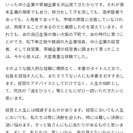
いった中小企業や零細企業を沢山見てきたからです。それが資
本主義の現実でもあり、努力をして汗を流しても、高学歴者で
あっても、人格者であっても、市場の原理に合致していなけれ
ば、倒産することがあるのだと痛感したのを覚えています。そ
れでも、あの自己主張の強い大阪の下町で、あの時代に育つこ
とができ、松下幸之助や親戚の大企業役員、中小企業の経営
者、そして自営業、零細企業の経営者に囲まれて育ったこと
は、今から思えば、大変貴重な体験でした。
そのような個人的な経験に関係なく、本書のタイトルどおり、
社長を目指す人にも、またそうでない人にも本書をおすすめし
ます。経営のアドバイスとしてだけでなく、人生の指針とし
て、同氏の「道をひらく」等とともにぜひ一読いただきたいと
思います。
経営と人生には相通ずるものがあります。経営においても人生
においても、私たちは常に決断を迫られ、時には難しい決断に
迷い悩みます。きっと皆さんにも心当たりがあるものと思いま
す。そして、私たちは、苦しいから、先が見えないからといっ