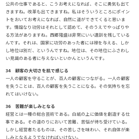
公共の仕事であると、こうお考えになれば、そこに勇気も出て
きますね。改革も出てきますね。私はそういうところにポイン
トをおいてお考えになれば、自然に道ができてくると思いま
す。情誼なり功労はそれとして認めて、そのうえでやっぱりや
る方法がありますね。西郷隆盛は非常にいい遺訓を残している
んです。それは、国家に功労のあった者には禄を与える、しか
し地位は別だ、というんですね。地位は、その地位にふさわし
い見識のある者に与えないといかんというんです。
34 顧客の大切さを肌で感じる
一人の顧客を守ることが、百人の顧客につながる。一人の顧客
を失うことは、百人の顧客を失うことになる。その気持ちを忘
れてはいけない。
36 苦難が楽しみとなる
経営とは一種の総合芸術である。白紙の上に価値を創造する仕
事である。その道のりにおいて苦難、苦悩が待ち受けている。
しかし経営者たるものは、その苦しさを味わい、それ自体が楽
しみとなるようでなければいけない。