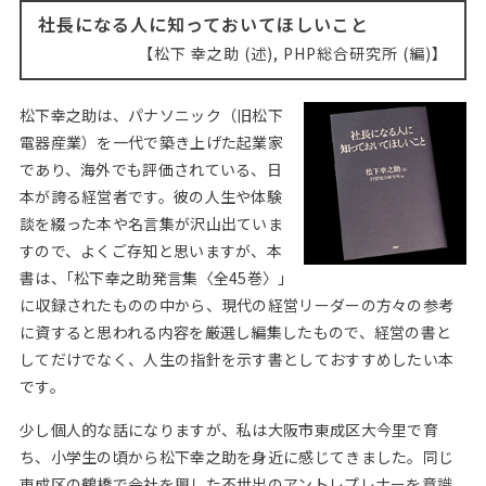
Web面接の準備・注意点
注目企業インタビュー
プロ経営者の特別セミナー
ニュースリリース
社長になる人に知っておいてほしいこと
インターン受入企業一覧
松下 幸之助 (述), PHP総合研究所 (編)
Career Talk Live
MBAを生かす求人特集
松下幸之助は、パナソニック（旧松下
MBA NETWORKING
電器産業）を一代で築き上げた起業家
年齢と年収の相関図
であり、海外でも評価されている、日
本が誇る経営者です。彼の人生や体験
談を綴った本や名言集が沢山出ていま
すので、よくご存知と思いますが、本
書は、｢松下幸之助発言集〈全45巻〉｣
に収録されたものの中から、現代の経営リーダーの方々の参考
に資すると思われる内容を厳選し編集したもので、経営の書と
してだけでなく、人生の指針を示す書としておすすめしたい本
です。
少し個人的な話になりますが、私は大阪市東成区大今里で育
ち、小学生の頃から松下幸之助を身近に感じてきました。同じ
東成区の鶴橋で会社を興した不世出のアントレプレナーを意識