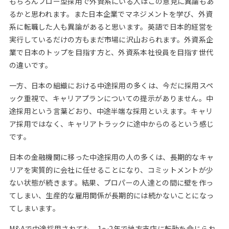
もちろんフロー型採用で外資系にいる人はこの意見に異論もあ
るかと思われます。また日本企業でマネジメントを学び、外資
系に転職した人も異論があると思います。英語で日本的経営を
実行しているだけの方もまだ市場に沢山おられます。外資系企
業で日本のトップを目指す方と、外資系本社役員を目指す世代
の違いです。
一方、日本の組織における中途採用の多くは、今だに採用スペ
ック重視で、キャリアプランについての提示がありません。中
途採用という言葉どおり、中途半端な採用といえます。キャリ
ア採用ではなく、キャリアトラックに途中からのるという感じ
です。
日本の金融機関に移った中途採用の人の多くは、長期的なキャ
リアを実質的に会社に任せることになり、コミットメントが少
ない状態が続きます。結果、プロパーの人達との間に壁を作っ
てしまい、生産的な雇用関係が長期的には続かないことになっ
てしまいます。
M&Aで中途採用されても、1～2年で地方支店に転勤を命じられ