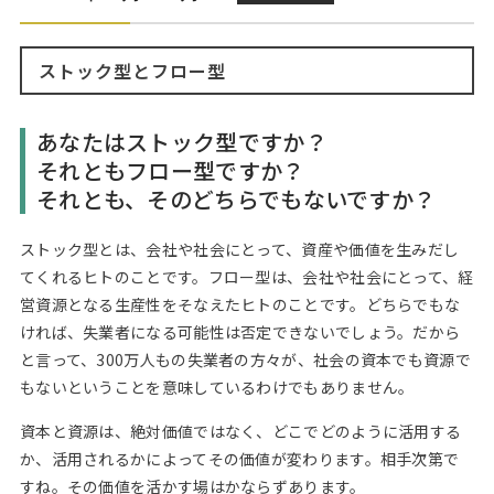
Web面接の準備・注意点
注目企業インタビュー
プロ経営者の特別セミナー
ニュースリリース
インターン受入企業一覧
Career Talk Live
ストック型とフロー型
MBAを生かす求人特集
MBA NETWORKING
あなたはストック型ですか？
年齢と年収の相関図
それともフロー型ですか？
それとも、そのどちらでもないですか？
ストック型とは、会社や社会にとって、資産や価値を生みだし
てくれるヒトのことです。フロー型は、会社や社会にとって、経
営資源となる生産性をそなえたヒトのことです。どちらでもな
ければ、失業者になる可能性は否定できないでしょう。だから
と言って、300万人もの失業者の方々が、社会の資本でも資源で
もないということを意味しているわけでもありません。
資本と資源は、絶対価値ではなく、どこでどのように活用する
か、活用されるかによってその価値が変わります。相手次第で
すね。その価値を活かす場はかならずあります。