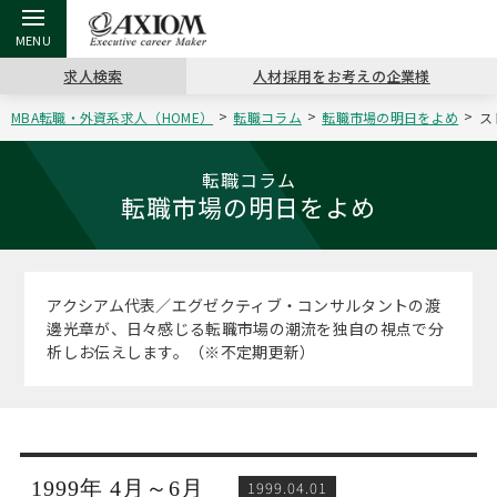
求人検索
人材採用をお考えの企業様
MBA転職・外資系求人（HOME）
転職コラム
転職市場の明日をよめ
ス
戻る
戻る
戻る
戻る
戻る
戻る
戻る
戻る
戻る
戻る
戻る
アクシアムの特長
キャリア支援 TOP
転職ツール TOP
転職コラム TOP
イベント・セミナー TOP
会社概要 TOP
ミッシ
お申し
キャリア
MBA留
英文レジ
転職コラム
転職市場の明日をよめ
サービス案内
キャリアデザイン講座
英文レジュメの書き方
“展”職相談室
キャリアデザインセミナー
沿革
コンサ
キャリ
MBAの
日本から
パワー
（最新求人市場動向）
コンサルタントの紹介
職務経歴書の書き方
転職市場の明日をよめ
MBA壮行会カレンダー
主なクライアント
代表メ
“展”
転職活
主な10
キーワ
アクシアム代表／エグゼクティブ・コンサルタントの渡
ステージ別アドバイス
邊光章が、日々感じる転職市場の潮流を独自の視点で分
日本語履歴書テンプレート
コンサルティングの現場から
ジョブフェア
アクセス
“展”
MBA
英文レ
析しお伝えします。（※不定期更新）
MBAの転職事例
よくある面接Q&A集
転職成功への4つの鍵
海外セミナー
採用情報
おわり
MBAからのFAQ
外資系／面接攻略のコツ
キャリアに効く一冊
キャリアフォーラム
パブリシティ
MBA留学生数の推移
1999年 4月～6月
1999.04.01