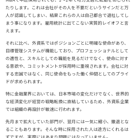
たりします。これは会社がその人を不要だというサインだと万
人が認識してしまい、結果これらの人は自己都合で退社してし
まう事になります。雇用統計に出てこない実質的レイオフと言
えます。
それに比べ、外資系ではポジションごとに明確な使命があり、
目標管理システムが機能しており、プロフェッショナルとして
の適性と、スキルとしての職能を見るだけでなく、使命に対す
る意欲や、コミットメントが採用時に重視されます。会社に対
する忠誠ではなく、同じ使命をもった働く仲間としてのプライ
ドが求められます。
特に金融業界においては、日本市場の変化だけでなく、世界的
な経済変化が経営の戦略転換に直結しているため、外資系企業
では組織の再設計が敏速に行われます。
先月まで拡大していた部門が、翌月には一気に縮小、撤退とな
ることもあります。そんな時に採用された人は途方にくれるは
ずですが、実際にはあまり問題にはなっていません。