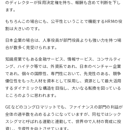
のディレクターが採用決定権を持ち、報酬も含めて判断を下し
ます。
もちろんこの場合にも、公平性ということで機能するHRMの役
割は大きいのです。
日本企業の場合は、人事役員が部門役員よりも強い力を持つ場
合が数多く見受けられます。
知識産業でもある金融サービス、情報サービス、コンサルティ
ング、ハイテク等では、外資系であれ、日本のベンチャー企業
であれ、個々の国際性、専門性において、先見性のある、競争
優位性をもった人材を資本として採用し、資源として最大活用
するダイナミックな構造を目指し、大いなる転換を図っている
ところのように思われます。
GEなどのコングロマリットでも、ファイナンスの部門の利益が
全体の過半数を占めるようになっていますが、同社ではシック
スシグマと呼ばれる運動と連動して、世界中で人材の育成に投
資し、生産性を向上させています。