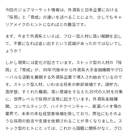
今回のジョブマーケット情報は、外資系と日本企業における
「採用」と「育成」の違いを述べることにより、少しでもキャ
リアメイクのヒントになればとの趣旨です。
まず、今まで外資系といえば、フロー型人材に高い報酬を出し
て、不要になれば追い出すという認識があったのではないでし
ょうか？
しかし現実には変化が起きています。ストック型の人材の『採
用』と『育成』が、90年代後半から外資系大手金融機関やグロ
ーバルな活動を展開する外資系企業で導入され始めているので
す。ストック型人材、いわゆる将来の幹部候補です。語学力、
高学歴、すぐれた職能、高い意識をそなえた20代の人材を対象
に、世界レベルで採用が活発に起きています。外資系金融機
関、コンサルティング、ハイテクベンチャー、医薬バイオ等の
業界で、未来の本社経営者候補を探しており、弊社にもそのよ
うな採用の助言や支援を依頼されることが多くなりました。ス
トック型のヒトにとっては、これから国籍に関係がなく、グロ