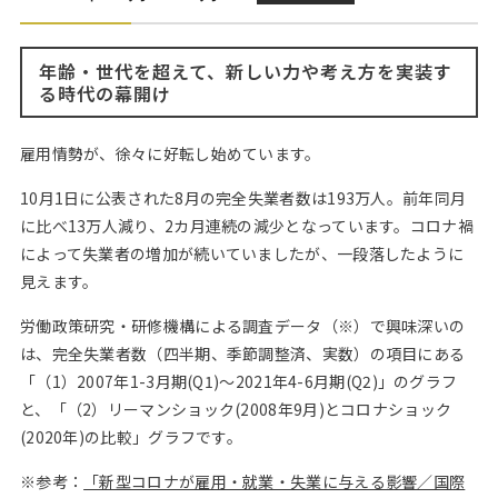
Web面接の準備・注意点
注目企業インタビュー
プロ経営者の特別セミナー
ニュースリリース
インターン受入企業一覧
Career Talk Live
年齢・世代を超えて、新しい力や考え方を実装す
MBAを生かす求人特集
る時代の幕開け
MBA NETWORKING
年齢と年収の相関図
雇用情勢が、徐々に好転し始めています。
10月1日に公表された8月の完全失業者数は193万人。前年同月
に比べ13万人減り、2カ月連続の減少となっています。コロナ禍
によって失業者の増加が続いていましたが、一段落したように
見えます。
労働政策研究・研修機構による調査データ（※）で興味深いの
は、完全失業者数（四半期、季節調整済、実数）の項目にある
「（1）2007年1-3月期(Q1)～2021年4-6月期(Q2)」のグラフ
と、「（2）リーマンショック(2008年9月)とコロナショック
(2020年)の比較」グラフです。
※参考：
「新型コロナが雇用・就業・失業に与える影響／国際