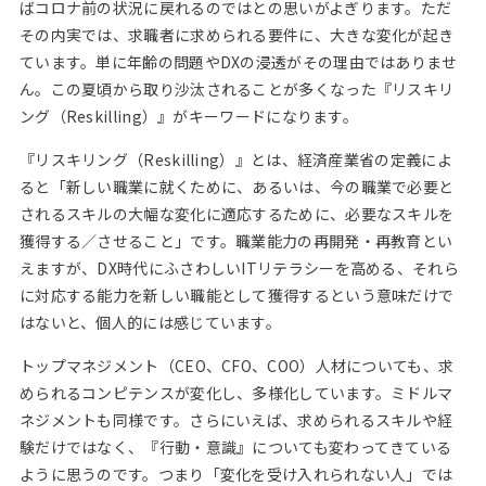
ばコロナ前の状況に戻れるのではとの思いがよぎります。ただ
その内実では、求職者に求められる要件に、大きな変化が起き
ています。単に年齢の問題やDXの浸透がその理由ではありませ
ん。この夏頃から取り沙汰されることが多くなった『リスキリ
ング（Reskilling）』がキーワードになります。
『リスキリング（Reskilling）』とは、経済産業省の定義によ
ると「新しい職業に就くために、あるいは、今の職業で必要と
されるスキルの大幅な変化に適応するために、必要なスキルを
獲得する／させること」です。職業能力の再開発・再教育とい
えますが、DX時代にふさわしいITリテラシーを高める、それら
に対応する能力を新しい職能として獲得するという意味だけで
はないと、個人的には感じています。
トップマネジメント（CEO、CFO、COO）人材についても、求
められるコンピテンスが変化し、多様化しています。ミドルマ
ネジメントも同様です。さらにいえば、求められるスキルや経
験だけではなく、『行動・意識』についても変わってきている
ように思うのです。つまり「変化を受け入れられない人」では