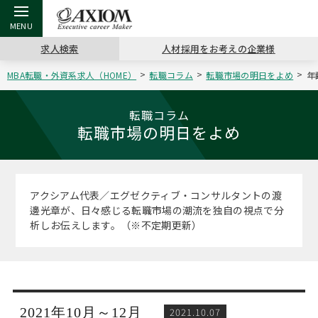
求人検索
人材採用をお考えの企業様
MBA転職・外資系求人（HOME）
転職コラム
転職市場の明日をよめ
年
戻る
戻る
戻る
戻る
戻る
戻る
戻る
戻る
戻る
戻る
戻る
アクシアムの特長
キャリア支援 TOP
転職ツール TOP
転職コラム TOP
イベント・セミナー TOP
会社概要 TOP
ミッシ
お申し
キャリア
MBA留
英文レジ
転職コラム
転職市場の明日をよめ
サービス案内
キャリアデザイン講座
英文レジュメの書き方
“展”職相談室
キャリアデザインセミナー
沿革
コンサ
キャリ
MBAの
日本から
パワー
（最新求人市場動向）
コンサルタントの紹介
職務経歴書の書き方
転職市場の明日をよめ
MBA壮行会カレンダー
主なクライアント
代表メ
“展”
転職活
主な10
キーワ
アクシアム代表／エグゼクティブ・コンサルタントの渡
ステージ別アドバイス
邊光章が、日々感じる転職市場の潮流を独自の視点で分
日本語履歴書テンプレート
コンサルティングの現場から
ジョブフェア
アクセス
“展”
MBA
英文レ
析しお伝えします。（※不定期更新）
MBAの転職事例
よくある面接Q&A集
転職成功への4つの鍵
海外セミナー
採用情報
おわり
MBAからのFAQ
外資系／面接攻略のコツ
キャリアに効く一冊
キャリアフォーラム
パブリシティ
MBA留学生数の推移
2021年10月～12月
2021.10.07