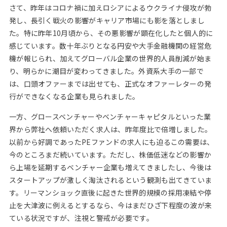
さて、昨年はコロナ禍に加えロシアによるウクライナ侵攻が勃
発し、長引く戦火の影響がキャリア市場にも影を落としまし
た。特に昨年10月頃から、その悪影響が顕在化したと個人的に
感じています。数十年ぶりとなる円安や大手金融機関の経営危
機が報じられ、加えてグローバル企業の世界的人員削減が始ま
り、明らかに潮目が変わってきました。外資系大手の一部で
は、口頭オファーまでは出せても、正式なオファーレターの発
行ができなくなる企業も見られました。
一方、グロースベンチャーやベンチャーキャピタルといった業
界から弊社へ依頼いただく求人は、昨年度比で倍増しました。
以前から好調であったPEファンドの求人にも迫るこの需要は、
今のところまだ続いています。ただし、株価低迷などの影響か
ら上場を延期するベンチャー企業も増えてきましたし、今後は
スタートアップが激しく淘汰されるという観測も出てきていま
す。リーマンショック直後に起きた世界的規模の採用凍結や停
止を大津波に例えるとするなら、今はまだひざ下程度の波が来
ている状況ですが、注視と警戒が必要です。