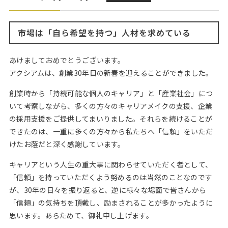
Web面接の準備・注意点
注目企業インタビュー
プロ経営者の特別セミナー
ニュースリリース
インターン受入企業一覧
Career Talk Live
市場は「自ら希望を持つ」人材を求めている
MBAを生かす求人特集
MBA NETWORKING
あけましておめでとうございます。
年齢と年収の相関図
アクシアムは、創業30年目の新春を迎えることができました。
創業時から「持続可能な個人のキャリア」と「産業社会」につ
いて考察しながら、多くの方々のキャリアメイクの支援、企業
の採用支援をご提供してまいりました。それらを続けることが
できたのは、一重に多くの方々から私たちへ「信頼」をいただ
けたお蔭だと深く感謝しています。
キャリアという人生の重大事に関わらせていただく者として、
「信頼」を持っていただくよう努めるのは当然のことなのです
が、30年の日々を振り返ると、逆に様々な場面で皆さんから
「信頼」の気持ちを頂戴し、励まされることが多かったように
思います。あらためて、御礼申し上げます。