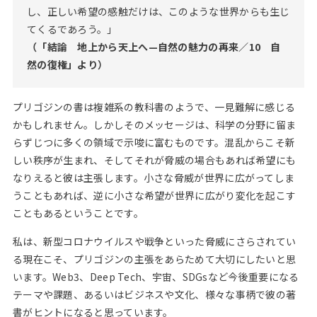
し、正しい希望の感触だけは、このような世界からも生じ
てくるであろう。」
（「結論 地上から天上へ—自然の魅力の再来／10 自
然の復権」より）
プリゴジンの書は複雑系の教科書のようで、一見難解に感じる
かもしれません。しかしそのメッセージは、科学の分野に留ま
らずじつに多くの領域で示唆に富むものです。混乱からこそ新
しい秩序が生まれ、そしてそれが脅威の場合もあれば希望にも
なりえると彼は主張します。小さな脅威が世界に広がってしま
うこともあれば、逆に小さな希望が世界に広がり変化を起こす
こともあるということです。
私は、新型コロナウイルスや戦争といった脅威にさらされてい
る現在こそ、プリゴジンの主張をあらためて大切にしたいと思
います。Web3、Deep Tech、宇宙、SDGsなど今後重要になる
テーマや課題、あるいはビジネスや文化、様々な事柄で彼の著
書がヒントになると思っています。