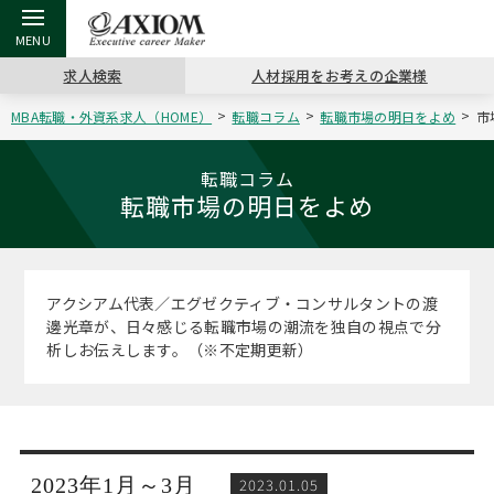
求人検索
人材採用をお考えの企業様
MBA転職・外資系求人（HOME）
転職コラム
転職市場の明日をよめ
市
戻る
戻る
戻る
戻る
戻る
戻る
戻る
戻る
戻る
戻る
戻る
アクシアムの特長
キャリア支援 TOP
転職ツール TOP
転職コラム TOP
イベント・セミナー TOP
会社概要 TOP
ミッシ
お申し
キャリア
MBA留
英文レジ
転職コラム
転職市場の明日をよめ
サービス案内
キャリアデザイン講座
英文レジュメの書き方
“展”職相談室
キャリアデザインセミナー
沿革
コンサ
キャリ
MBAの
日本から
パワー
（最新求人市場動向）
コンサルタントの紹介
職務経歴書の書き方
転職市場の明日をよめ
MBA壮行会カレンダー
主なクライアント
代表メ
“展”
転職活
主な10
キーワ
アクシアム代表／エグゼクティブ・コンサルタントの渡
ステージ別アドバイス
邊光章が、日々感じる転職市場の潮流を独自の視点で分
日本語履歴書テンプレート
コンサルティングの現場から
ジョブフェア
アクセス
“展”
MBA
英文レ
析しお伝えします。（※不定期更新）
MBAの転職事例
よくある面接Q&A集
転職成功への4つの鍵
海外セミナー
採用情報
おわり
MBAからのFAQ
外資系／面接攻略のコツ
キャリアに効く一冊
キャリアフォーラム
パブリシティ
MBA留学生数の推移
2023年1月～3月
2023.01.05