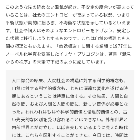
このような先の読めない混乱が起き、不安定の度合いが高まって
いることは、社会のエントロピーが高まっている状況、つまり
平衡状態が動的に揺らぎ、不均衡な状態を示しているといえま
す。社会や個人はそのようなエントロピーを下げよう、安定し
た状態に移行しようとするものです。これは自然の摂理とも人
間の摂理ともいえます。「散逸構造」に関する業績で1977年に
ノーベル化学賞を受賞したイリヤ・プリゴジンは、著書『混沌
からの秩序』の末筆で下記のように記しています。
人口爆発の結果、人間社会の構造に対する科学的概念も、
自然に対する科学的概念も、ともに深遠な変化を遂げる時
期にあるということは特筆に値する。その結果、人間と自
然の間、および人間と人間の間に、新しい関係が必要とな
った。われわれはもはや科学的価値と倫理的価値との、古
い先天的な区別を受け容れることはできない。外部世界と
内部世界とが対立し、ほぼ直交しているように見えた時代
には、これらを区別することができた。今日では、時間は