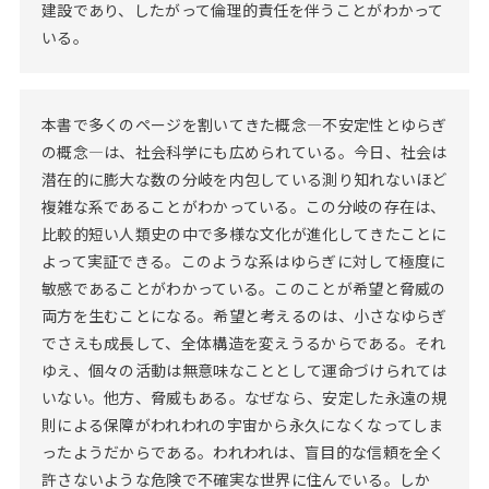
建設であり、したがって倫理的責任を伴うことがわかって
いる。
本書で多くのページを割いてきた概念―不安定性とゆらぎ
の概念―は、社会科学にも広められている。今日、社会は
潜在的に膨大な数の分岐を内包している測り知れないほど
複雑な系であることがわかっている。この分岐の存在は、
比較的短い人類史の中で多様な文化が進化してきたことに
よって実証できる。このような系はゆらぎに対して極度に
敏感であることがわかっている。このことが希望と脅威の
両方を生むことになる。希望と考えるのは、小さなゆらぎ
でさえも成長して、全体構造を変えうるからである。それ
ゆえ、個々の活動は無意味なこととして運命づけられては
いない。他方、脅威もある。なぜなら、安定した永遠の規
則による保障がわれわれの宇宙から永久になくなってしま
ったようだからである。われわれは、盲目的な信頼を全く
許さないような危険で不確実な世界に住んでいる。しか