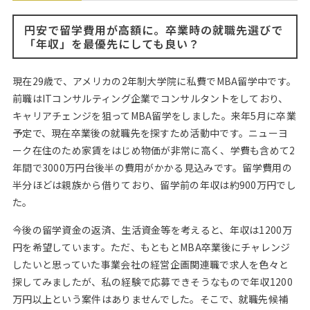
Web面接の準備・注意点
注目企業インタビュー
プロ経営者の特別セミナー
ニュースリリース
インターン受入企業一覧
円安で留学費用が高額に。卒業時の就職先選びで
Career Talk Live
「年収」を最優先にしても良い？
MBAを生かす求人特集
MBA NETWORKING
現在29歳で、アメリカの2年制大学院に私費でMBA留学中です。
年齢と年収の相関図
前職はITコンサルティング企業でコンサルタントをしており、
キャリアチェンジを狙ってMBA留学をしました。来年5月に卒業
予定で、現在卒業後の就職先を探すため活動中です。ニューヨ
ーク在住のため家賃をはじめ物価が非常に高く、学費も含めて2
年間で3000万円台後半の費用がかかる見込みです。留学費用の
半分ほどは親族から借りており、留学前の年収は約900万円でし
た。
今後の留学資金の返済、生活資金等を考えると、年収は1200万
円を希望しています。ただ、もともとMBA卒業後にチャレンジ
したいと思っていた事業会社の経営企画関連職で求人を色々と
探してみましたが、私の経験で応募できそうなもので年収1200
万円以上という案件はありませんでした。そこで、就職先候補