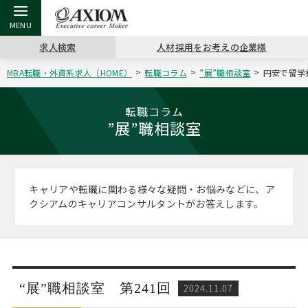
求人検索
人材採用をお考えの企業様
MBA転職・外資系求人（HOME）
転職コラム
”展”職相談室
円安で留学
戻る
戻る
戻る
戻る
戻る
戻る
戻る
戻る
戻る
戻る
戻る
アクシアムの特長
キャリア支援 TOP
転職ツール TOP
転職コラム TOP
イベント・セミナー TOP
会社概要 TOP
ミッシ
お申し
キャリア
MBA留
英文レジ
転職コラム
”展”職相談室
サービス案内
キャリアデザイン講座
英文レジュメの書き方
“展”職相談室
キャリアデザインセミナー
沿革
コンサ
キャリ
MBAの
日本から
パワー
（最新求人市場動向）
コンサルタントの紹介
職務経歴書の書き方
転職市場の明日をよめ
MBA壮行会カレンダー
主なクライアント
代表メ
“展”
転職活
主な10
キーワ
キャリアや転職に関わる様々な疑問・お悩みなどに、ア
ステージ別アドバイス
クシアムのキャリアコンサルタントがお答えします。
日本語履歴書テンプレート
コンサルティングの現場から
ジョブフェア
アクセス
“展”
MBA
英文レ
MBAの転職事例
よくある面接Q&A集
転職成功への4つの鍵
海外セミナー
採用情報
おわり
MBAからのFAQ
外資系／面接攻略のコツ
キャリアに効く一冊
キャリアフォーラム
パブリシティ
“展”職相談室 第241回
2024.11.07
MBA留学生数の推移