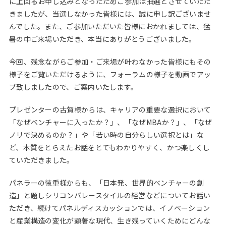
に上回るお申し込みとなったためご参加は抽選とさせていただ
Web面接の準備・注意点
注目企業インタビュー
プロ経営者の特別セミナー
ニュースリリース
きましたが、当選しなかった皆様には、誠に申し訳ございませ
インターン受入企業一覧
んでした。また、ご参加いただいた皆様におかれましては、猛
Career Talk Live
暑の中ご来場いただき、本当にありがとうございました。
MBAを生かす求人特集
MBA NETWORKING
今回、残念ながらご参加・ご来場が叶わなかった皆様にもその
年齢と年収の相関図
様子をご覧いただけるように、フォーラムの様子を動画でアッ
プ致しましたので、ご案内いたします。
プレゼンターの古賀様からは、キャリアの重要な選択において
「なぜベンチャーに入ったか？」、「なぜMBAか？」、「なぜ
ノリで決めるのか？」や「若い時の自分らしい選択とは」な
ど、本質をとらえたお話をとてもわかりやすく、かつ楽しくし
ていただきました。
パネラーの徳重様からも、「日本発、世界的ベンチャーの創
造」と題しシリコンバレースタイルの経営などについてお話い
ただき、続けてパネルディスカッションでは、イノベーション
と産業構造の変化が顕著な現代、生き残っていくためにどんな