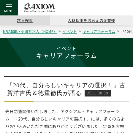
求人検索
人材採用をお考えの企業様
MBA転職・外資系求人（HOME）
イベント
キャリアフォーラム
「20
戻る
戻る
戻る
戻る
戻る
戻る
戻る
戻る
戻る
戻る
戻る
アクシアムの特長
キャリア支援 TOP
転職ツール TOP
転職コラム TOP
イベント・セミナー TOP
会社概要 TOP
ミッシ
お申し
キャリア
MBA留
英文レジ
イベント
キャリアフォーラム
サービス案内
キャリアデザイン講座
英文レジュメの書き方
“展”職相談室
キャリアデザインセミナー
沿革
コンサ
キャリ
MBAの
日本から
パワー
（最新求人市場動向）
コンサルタントの紹介
職務経歴書の書き方
転職市場の明日をよめ
MBA壮行会カレンダー
主なクライアント
代表メ
“展”
転職活
主な10
キーワ
ステージ別アドバイス
「20代、自分らしいキャリアの選択！」古
日本語履歴書テンプレート
コンサルティングの現場から
ジョブフェア
アクセス
“展”
MBA
英文レ
賀洋吉氏＆徳重徹氏が語る
2011.08.09
MBAの転職事例
よくある面接Q&A集
転職成功への4つの鍵
海外セミナー
採用情報
おわり
先日急遽開催いたしました、アクシアム・キャリアフォーラ
MBAからのFAQ
ム 「20代、自分らしいキャリアの選択！」には、多くの方よ
外資系／面接攻略のコツ
キャリアに効く一冊
キャリアフォーラム
パブリシティ
りお申込みいただき誠にありがとうございました。定員を大幅
MBA留学生数の推移