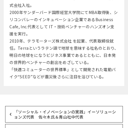
式会社入社。
2000年サンダーバード国際経営大学院にてMBA取得後、シ
リコンバレーのインキュベーション企業であるBusiness
Cafe, Inc.代表として IT・技術ベンチャーのハンズオン支
援を実行。
2010年、テラモーターズ株式会社 を起業、代表取締役就
任。Terraというラテン語で地球を意味する社名のとおり、
明日の地球をになうビジネス事業であるとともに、日本発
の世界的ベンチャーの創出をめざしている。
「快適コミューターの世界標準」として開発された電動バ
イク“SEED”などが震災後さらに注目を浴びている。
「ソーシャル・イノベーションの実践」イーソリューシ
ョンズ代表 佐々木氏＆青山社中代表