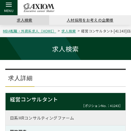
求人検索
人材採用をお考えの企業様
MBA転職・外資系求人（HOME）
求人検索
経営コンサルタント[41243
戻る
戻る
戻る
戻る
戻る
戻る
戻る
戻る
戻る
戻る
戻る
アクシアムの特長
キャリア支援 TOP
転職ツール TOP
転職コラム TOP
イベント・セミナー TOP
会社概要 TOP
ミッシ
お申し
キャリア
MBA留
英文レジ
求人検索
サービス案内
キャリアデザイン講座
英文レジュメの書き方
“展”職相談室
ジョブフェア
沿革
コンサ
キャリ
MBAの
日本から
パワー
（最新求人市場動向）
コンサルタントの紹介
職務経歴書の書き方
転職市場の明日をよめ
キャリアデザインセミナー
主なクライアント
代表メ
“展”
転職活
主な10
キーワ
求人詳細
ステージ別アドバイス
日本語履歴書テンプレート
コンサルティングの現場から
海外セミナー
アクセス
“展”
MBA
英文レ
MBAの転職事例
経営コンサルタント
よくある面接Q&A集
転職成功への4つの鍵
キャリアフォーラム
採用情報
おわり
［ポジションNo.：41243］
MBAからのFAQ
日系HRコンサルティングファーム
外資系／面接攻略のコツ
キャリアに効く一冊
プロ経営者の特別セミナー
パブリシティ
MBA留学生数の推移