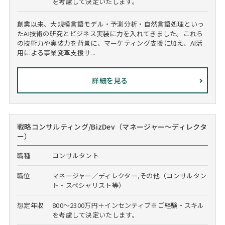
を考慮して決定いたします。
創業以来、大規模言語モデル・予測分析・自然言語処理といっ
たAI技術の研究とビジネス実装に力を入れてきました。これら
の技術力や実装力を背景に、マーケティング支援に加え、AI活
用による事業変革支援サ...
詳細を見る
戦略コンサルティング/BizDev（マネージャー～ディレクタ
ー）
職種
コンサルタント
職位
マネージャー／ディレクター,その他（コンサルタン
ト・スペシャリスト等）
想定年収
800～2300万円＋インセンティブ※ご経験・スキル
を考慮して決定いたします。