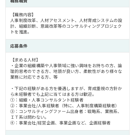
職務職責
注目企業インタビュー
Career Talk Live
ニュースリリース
インターン受入企業一覧
【職務内容】
MBA NETWORKING
人事制度改革、人材アセスメント、人材育成システムの設
MBAを生かす求人特集
計、組織診断、意識改革等のコンサルティングプロジェク
トを推進。
年齢と年収の相関図
応募条件
【求める人材】
・企業の組織構築や人事領域に強い興味をお持ちの方、論
理的思考のできる方、地頭が良い方、柔軟性があり様々な
業務に対応できる方、等
・下記の経験がある方を優遇しますが、育成重視の方針か
ら未経験者でも上記に当てはまる方は歓迎。
①：組織・人事コンサルタント経験者
②：事業会社/人事経験者（特に、人事制度構築経験者）
③：コンサルティングファーム出身者：戦略系、業務系、
ＩＴ系は問わない。
④：事業会社/経営企画、事業企画など、企画経験者