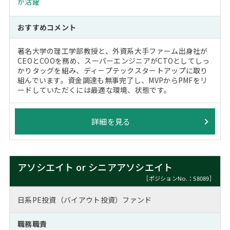
が活躍
おすすめコメント
著名大学の理工学部教授と、外資系大手ファーム出身社が
CEOとCOOを務め、スーパーエンジニアがCTOとしてしっ
かりタッグを組み、ディ－プテックスタートアップに取り
組んでいます。資金調達も無事完了し、MVPからPMFをリ
ードしていただくには最適な環境、状態です。
詳細を見る
アソシエイト or シニアアソシエイト
［ポジションNo.：58089］
日系PE投資（バイアウト投資）ファンド
職務職責