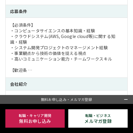
応募条件
【必須条件】
・コンピュータサイエンスの基本知識・経験
・クラウドシステム(AWS, Google cloud等)に関する知
識・経験
・システム開発プロジェクトのマネージメント経験
・事業観点から技術の価値を捉える視点
・高いコミュニケーション能力・チームワークスキル
【歓迎条 …
会社紹介
インターネットとともに時代を創ってきた、東証プライム
無料お申し込み・メルマガ登録
上場の大手デジタル先端企業です。WEB３、ESGの社会実
装など、非連続な事業創出により、さらなる成長が期待さ
れます。また、次世代に向けたコア技術をもつ国内外のベ
転職・キャリア開発
転職・ビジネス
ンチャー企業を対象としたVCや、オープンイノベーション
無料お申し込み
メルマガ登録
プラットフォームも運営しており、数多くの投資実績を有
しています。