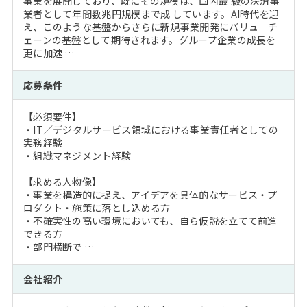
事業を展開しており、既にその規模は、国内最 級の決済事
業者として年間数兆円規模まで成 しています。AI時代を迎
え、このような基盤からさらに新規事業開発にバリュ―チ
ェーンの基盤として期待されます。グループ企業の成長を
更に加速 …
応募条件
【必須要件】
・IT／デジタルサービス領域における事業責任者としての
実務経験
・組織マネジメント経験
【求める人物像】
・事業を構造的に捉え、アイデアを具体的なサービス・プ
ロダクト・施策に落とし込める方
・不確実性の高い環境においても、自ら仮説を立てて前進
できる方
・部門横断で …
会社紹介