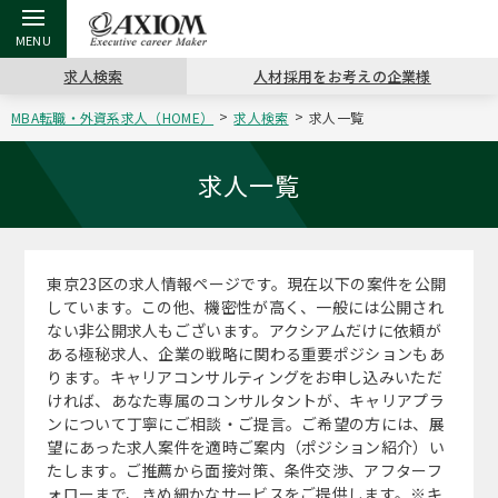
求人検索
人材採用をお考えの企業様
MBA転職・外資系求人（HOME）
求人検索
求人一覧
戻る
戻る
戻る
戻る
戻る
戻る
戻る
戻る
戻る
戻る
戻る
アクシアムの特長
キャリア支援 TOP
転職ツール TOP
転職コラム TOP
イベント・セミナー TOP
会社概要 TOP
ミッシ
お申し
キャリア
MBA留
英文レジ
求人一覧
サービス案内
キャリアデザイン講座
英文レジュメの書き方
“展”職相談室
ジョブフェア
沿革
コンサ
キャリ
MBAの
日本から
パワー
（最新求人市場動向）
東京23区の求人情報ページです。現在以下の案件を公開
コンサルタントの紹介
職務経歴書の書き方
転職市場の明日をよめ
キャリアデザインセミナー
主なクライアント
代表メ
“展”
転職活
主な10
キーワ
しています。この他、機密性が高く、一般には公開され
ステージ別アドバイス
ない非公開求人もございます。アクシアムだけに依頼が
日本語履歴書テンプレート
コンサルティングの現場から
海外セミナー
アクセス
“展”
MBA
英文レ
ある極秘求人、企業の戦略に関わる重要ポジションもあ
MBAの転職事例
ります。キャリアコンサルティングをお申し込みいただ
よくある面接Q&A集
転職成功への4つの鍵
キャリアフォーラム
採用情報
おわり
ければ、あなた専属のコンサルタントが、キャリアプラ
MBAからのFAQ
ンについて丁寧にご相談・ご提言。ご希望の方には、展
望にあった求人案件を適時ご案内（ポジション紹介）い
外資系／面接攻略のコツ
キャリアに効く一冊
プロ経営者の特別セミナー
パブリシティ
たします。ご推薦から面接対策、条件交渉、アフターフ
MBA留学生数の推移
ォローまで、きめ細かなサービスをご提供します。※キ