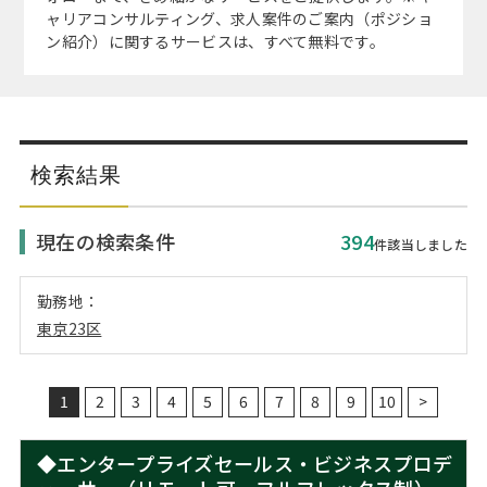
注目企業インタビュー
Career Talk Live
ニュースリリース
ャリアコンサルティング、求人案件のご案内（ポジショ
インターン受入企業一覧
ン紹介）に関するサービスは、すべて無料です。
MBA NETWORKING
MBAを生かす求人特集
年齢と年収の相関図
検索結果
現在の検索条件
394
件該当しました
勤務地：
東京23区
1
2
3
4
5
6
7
8
9
10
>
◆エンタープライズセールス・ビジネスプロデ