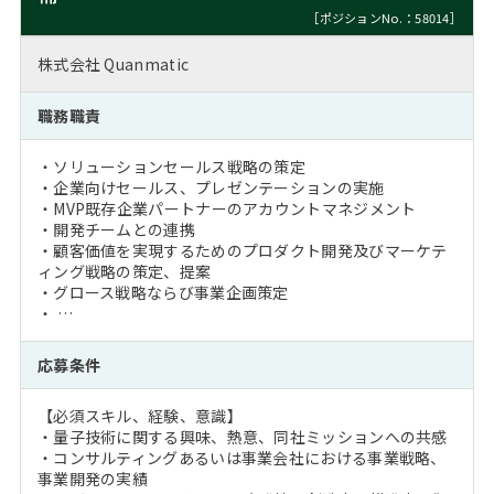
［ポジションNo.：58014］
株式会社 Quanmatic
職務職責
・ソリューションセールス戦略の策定
・企業向けセールス、プレゼンテーションの実施
・MVP既存企業パートナーのアカウントマネジメント
・開発チームとの連携
・顧客価値を実現するためのプロダクト開発及びマーケテ
ィング戦略の策定、提案
・グロース戦略ならび事業企画策定
・ …
応募条件
【必須スキル、経験、意識】
・量子技術に関する興味、熱意、同社ミッションへの共感
・コンサルティングあるいは事業会社における事業戦略、
事業開発の実績