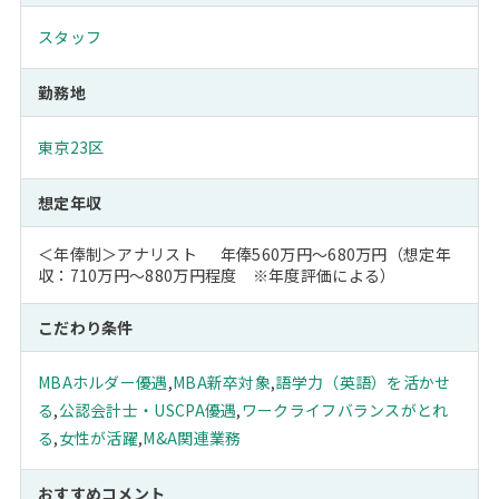
スタッフ
勤務地
東京23区
想定年収
＜年俸制＞アナリスト 年俸560万円～680万円（想定年
収：710万円～880万円程度 ※年度評価による）
こだわり条件
MBAホルダー優遇
,
MBA新卒対象
,
語学力（英語）を活かせ
る
,
公認会計士・USCPA優遇
,
ワークライフバランスがとれ
る
,
女性が活躍
,
M&A関連業務
おすすめコメント