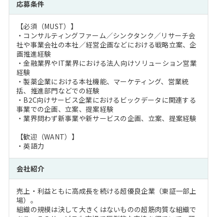
応募条件
【必須（MUST）】
・コンサルティングファーム／シンクタンク／リサーチ会
社や事業会社の本社／経営企画などにおける戦略立案、企
画推進経験
・金融業界やIT業界における法人向けソリューション営業
経験
・製薬企業における本社機能、マーケティング、営業統
括、推進部門などでの経験
・B2C向けサービス企業におけるビックデータに関連する
事業での企画、立案、提案経験
・業界問わず新事業や新サービスの企画、立案、提案経験
【歓迎（WANT）】
・英語力
会社紹介
売上・利益ともに高成長を続ける超優良企業（東証一部上
場）。
組織の規模は決して大きくはないものの超筋肉質な組織で