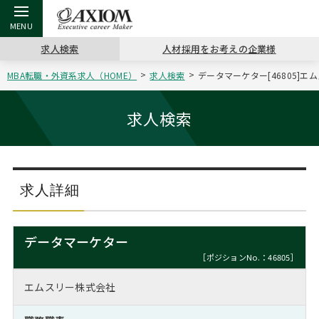
求人検索
人材採用をお考えの企業様
MBA転職・外資系求人（HOME）
求人検索
データマーケター[46805]エ
戻る
戻る
戻る
戻る
戻る
戻る
戻る
戻る
戻る
戻る
戻る
アクシアムの特長
キャリア支援 TOP
転職ツール TOP
転職コラム TOP
イベント・セミナー TOP
会社概要 TOP
ミッシ
お申し
キャリア
MBA留
英文レジ
求人検索
サービス案内
キャリアデザイン講座
英文レジュメの書き方
“展”職相談室
ジョブフェア
沿革
コンサ
キャリ
MBAの
日本から
パワー
（最新求人市場動向）
コンサルタントの紹介
職務経歴書の書き方
転職市場の明日をよめ
キャリアデザインセミナー
主なクライアント
代表メ
“展”
転職活
主な10
キーワ
求人詳細
ステージ別アドバイス
日本語履歴書テンプレート
コンサルティングの現場から
海外セミナー
アクセス
“展”
MBA
英文レ
MBAの転職事例
データマーケター
よくある面接Q&A集
転職成功への4つの鍵
キャリアフォーラム
採用情報
おわり
［ポジションNo.：46805］
MBAからのFAQ
エムスリー株式会社
外資系／面接攻略のコツ
キャリアに効く一冊
プロ経営者の特別セミナー
パブリシティ
MBA留学生数の推移