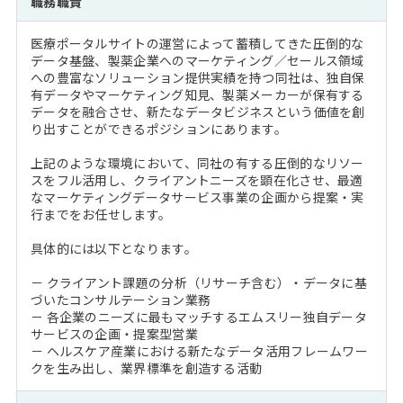
職務職責
注目企業インタビュー
Career Talk Live
ニュースリリース
インターン受入企業一覧
医療ポータルサイトの運営によって蓄積してきた圧倒的な
MBA NETWORKING
データ基盤、製薬企業へのマーケティング／セールス領域
MBAを生かす求人特集
への豊富なソリューション提供実績を持つ同社は、独自保
有データやマーケティング知見、製薬メーカーが保有する
データを融合させ、新たなデータビジネスという価値を創
年齢と年収の相関図
り出すことができるポジションにあります。
上記のような環境において、同社の有する圧倒的なリソー
スをフル活用し、クライアントニーズを顕在化させ、最適
なマーケティングデータサービス事業の企画から提案・実
行までをお任せします。
具体的には以下となります。
－ クライアント課題の分析（リサーチ含む）・データに基
づいたコンサルテーション業務
－ 各企業のニーズに最もマッチするエムスリー独自データ
サービスの企画・提案型営業
－ ヘルスケア産業における新たなデータ活用フレームワー
クを生み出し、業界標準を創造する活動