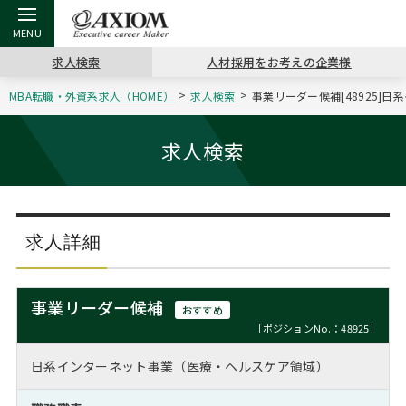
求人検索
人材採用をお考えの企業様
MBA転職・外資系求人（HOME）
求人検索
事業リーダー候補[48925]
戻る
戻る
戻る
戻る
戻る
戻る
戻る
戻る
戻る
戻る
戻る
アクシアムの特長
キャリア支援 TOP
転職ツール TOP
転職コラム TOP
イベント・セミナー TOP
会社概要 TOP
ミッシ
お申し
キャリア
MBA留
英文レジ
求人検索
サービス案内
キャリアデザイン講座
英文レジュメの書き方
“展”職相談室
ジョブフェア
沿革
コンサ
キャリ
MBAの
日本から
パワー
（最新求人市場動向）
コンサルタントの紹介
職務経歴書の書き方
転職市場の明日をよめ
キャリアデザインセミナー
主なクライアント
代表メ
“展”
転職活
主な10
キーワ
求人詳細
ステージ別アドバイス
日本語履歴書テンプレート
コンサルティングの現場から
海外セミナー
アクセス
“展”
MBA
英文レ
MBAの転職事例
事業リーダー候補
おすすめ
よくある面接Q&A集
転職成功への4つの鍵
キャリアフォーラム
採用情報
おわり
［ポジションNo.：48925］
MBAからのFAQ
日系インターネット事業（医療・ヘルスケア領域）
外資系／面接攻略のコツ
キャリアに効く一冊
プロ経営者の特別セミナー
パブリシティ
MBA留学生数の推移