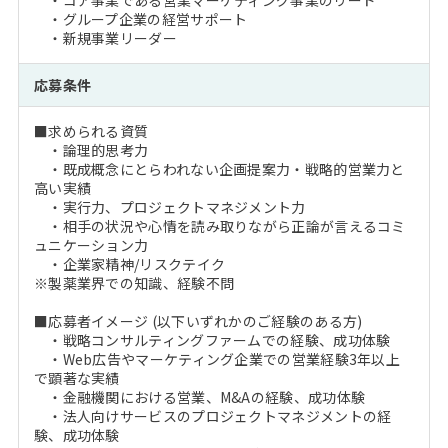
・コア事業である営業マーケティング事業のリード
・グループ企業の経営サポート
・新規事業リーダー
応募条件
■求められる資質
・論理的思考力
・既成概念にとらわれない企画提案力・戦略的営業力と
高い実績
・実行力、プロジェクトマネジメント力
・相手の状況や心情を読み取りながら正論が言えるコミ
ュニケーション力
・企業家精神/リスクテイク
※製薬業界での知識、経験不問
■応募者イメージ (以下いずれかのご経験のある方)
・戦略コンサルティングファームでの経験、成功体験
・Web広告やマーケティング企業での営業経験3年以上
で顕著な実績
・金融機関における営業、M&Aの経験、成功体験
・法人向けサービスのプロジェクトマネジメントの経
験、成功体験