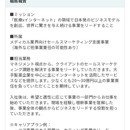
職務職責
注目企業インタビュー
Career Talk Live
ニュースリリース
インターン受入企業一覧
■ミッション
MBA NETWORKING
「医療xインターネット」の領域で日本発のビジネスモデル
MBAを生かす求人特集
を創出、世界に驚きを与え続ける事業をリードすること
■所属
年齢と年収の相関図
メディカル業界向けセールスマーケティング支援事業
（海外など他事業兼任の可能性あり）
■担当業務
マネジメント視点から、クライアントのセールスマーケテ
ィング課題を解決する事業をリードしていただきます。大
手製薬企業を中心に主にインターネットを活用したサービ
スなどを提供します。少なくとも20～30億円以上の事業責
任を負っていただくことを期待しています。
入社後は、希望と適性に応じて事業の一部門からお仕事を
始めていただきます。現場を経験し根幹事業を理解した
後、事業全体の観点からビジネスをリードする役割を担っ
ていただきます。
※キャリアプラン例：