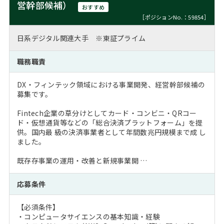
営幹部候補）
おすすめ
［ポジションNo.：59854］
日系デジタル関連大手 ※東証プライム
職務職責
DX・フィンテック領域における事業開発、経営幹部候補の
募集です。
Fintech企業の草分けとしてカード・コンビニ・QRコー
ド・仮想通貨等などの「総合決済プラットフォーム」を提
供。国内最 級の決済事業者として年間数兆円規模まで成 し
ました。
既存存事業の運用・改善と新規事業開 …
応募条件
【必須条件】
・コンピュータサイエンスの基本知識・経験