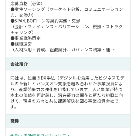
応募資格（必須）
●案件ソーシング（マーケット分析、コミュニケーション
力、交渉力）
●SPA/LBOローン等契約実務・交渉
（会計・ファイナンス・バリエーション、税務・ストラク
チャリング）
●事業戦略策定
●組織運営
（人材採用・育成、組織設計、ガバナンス構築・運 …
会社紹介
同社は、独自のDX手法（デジタルを活用したビジネスモデ
ルの革新）とハンズオン支援を組み合わせた事業投資によ
り、産業競争力の強化を目指しています。人と事業が持つ
本来の価値を再定義し、潜在能力の開花と新たな挑戦に向
けて、現場の方々と共に課題解決を図る事業投資会社で
す。
職種
金融・不動産系スペシャリスト