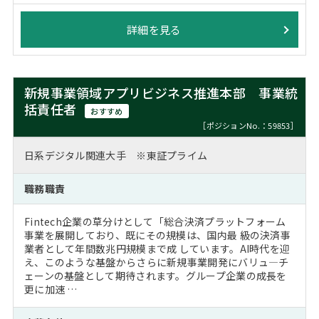
詳細を見る
新規事業領域アプリビジネス推進本部 事業統
括責任者
おすすめ
［ポジションNo.：59853］
日系デジタル関連大手 ※東証プライム
職務職責
Fintech企業の草分けとして「総合決済プラットフォーム
事業を展開しており、既にその規模は、国内最 級の決済事
業者として年間数兆円規模まで成 しています。AI時代を迎
え、このような基盤からさらに新規事業開発にバリュ―チ
ェーンの基盤として期待されます。グループ企業の成長を
更に加速 …