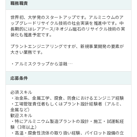
職務職責
世界初、大学発のスタートアップです。アルミニウムのア
ップグレードリサイクル技術の社会実装を推進中です。中
長期的にはレアアース/ネオジム磁石のリサイクル技術の実
装化も推進予定です。
プラントエンジニアリングですが、新規事業開発の要素が
大きい業務です。
・アルミスクラップから溶融 …
応募条件
必須スキル
・冶金系、金属工学、腐食、防食におけるエンジニア経験
・工場管理責任者もしくはプラント設計経験者（アルミ、
金属など）
歓迎スキル
・特にアルミニウム製造プラントの設計・施工・試運転経
験（3年以上）
・高温・腐食性流体の取り扱い経験、パイロット設備の立