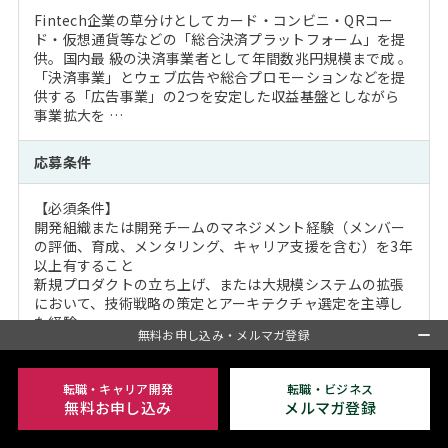
Fintech企業の草分けとしてカード・コンビニ・QRコー
ド・仮想通貨等などの「総合決済プラットフォーム」を提
供。国内最 級の決済事業者として年間数兆円規模まで成 。
「決済事業」とウェブ広告や総合プロモーションなどを提
供する「広告事業」の2つを安定した収益基盤としながら
事業拡大を …
応募条件
【必須条件】
開発組織または開発チームのマネジメント経験（メンバー
の評価、育成、メンタリング、キャリア支援を含む）を3年
以上有すること
新規プロダクトの立ち上げ、または大規模システムの拡張
において、技術戦略の策定とアーキテクチャ選定を主導し
た経験
無料お申し込み・メルマガ登録
アジャイル開発、CI/CD、 …
会社紹介
転職・キャリア開発
転職・ビジネス
無料お申し込み
メルマガ登録
インターネットとともに時代を創ってきた、東証プライム