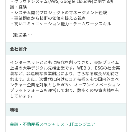
・クラウドシステム(AWS, Google cloud等)に関する知
識・経験
・システム開発プロジェクトのマネージメント経験
・事業観点から技術の価値を捉える視点
・高いコミュニケーション能力・チームワークスキル
【歓迎条 …
会社紹介
インターネットとともに時代を創ってきた、東証プライム
上場の大手デジタル先端企業です。WEB３、ESGの社会実
装など、非連続な事業創出により、さらなる成長が期待さ
れます。また、次世代に向けたコア技術をもつ国内外のベ
ンチャー企業を対象としたVCや、オープンイノベーション
プラットフォームも運営しており、数多くの投資実績を有
しています。
職種
金融・不動産系スペシャリスト
,
ITエンジニア