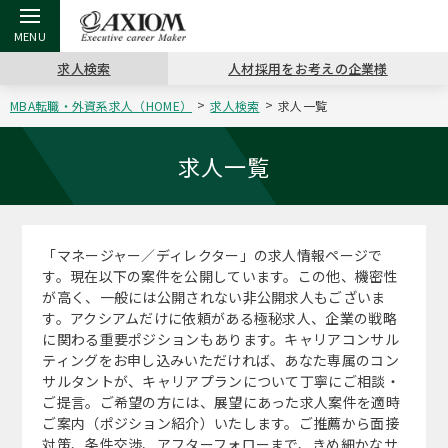
求人検索
人材採用をお考えの企業様
MBA転職・外資系求人（HOME）
求人検索
求人一覧
戻る
戻る
戻る
戻る
戻る
戻る
戻る
戻る
戻る
戻る
戻る
アクシアムの特長
キャリア支援 TOP
転職ツール TOP
転職コラム TOP
イベント・セミナー TOP
会社概要 TOP
ミッシ
お申し
キャリア
MBA留
英文レジ
求人一覧
サービス案内
キャリアデザイン講座
英文レジュメの書き方
“展”職相談室
ジョブフェア
沿革
コンサ
キャリ
MBAの
日本から
パワー
（最新求人市場動向）
「マネージャー／ディレクター」の求人情報ページで
コンサルタントの紹介
職務経歴書の書き方
転職市場の明日をよめ
キャリアデザインセミナー
主なクライアント
代表メ
“展”
転職活
主な10
キーワ
す。現在以下の案件を公開しています。この他、機密性
ステージ別アドバイス
が高く、一般には公開されない非公開求人もございま
日本語履歴書テンプレート
コンサルティングの現場から
海外セミナー
アクセス
“展”
MBA
英文レ
す。アクシアムだけに依頼がある極秘求人、企業の戦略
MBAの転職事例
に関わる重要ポジションもあります。キャリアコンサル
よくある面接Q&A集
転職成功への4つの鍵
キャリアフォーラム
採用情報
おわり
ティングをお申し込みいただければ、あなた専属のコン
MBAからのFAQ
サルタントが、キャリアプランについて丁寧にご相談・
ご提言。ご希望の方には、展望にあった求人案件を適時
外資系／面接攻略のコツ
キャリアに効く一冊
プロ経営者の特別セミナー
パブリシティ
ご案内（ポジション紹介）いたします。ご推薦から面接
MBA留学生数の推移
対策、条件交渉、アフターフォローまで、きめ細かなサ