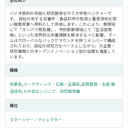
会社紹介
バイオ原料の供給と研究開発を行う大学発ベンチャーで
す。 自社の有する栄養学・食品科学の知見と量産技術を用
い複数産業へ原料として供給します。これにより、食領域
にて「タンパク質危機」、予防医療領域にて「生活習慣
病」といった世界的な栄養課題を解決するべく創業。 チー
ムはグローバルなバックグラウンドを持つメンバーで構成
されており、自社の研究力をベースとしながら、大企業・
研究機関とのオープンイノベーション型の協業も推進して
います。
職種
営業系
,
マーケティング・広報・企画系
,
品質管理・生産/製
造技術
,
その他エンジニア、研究開発職
職位
マネージャー／ディレクター