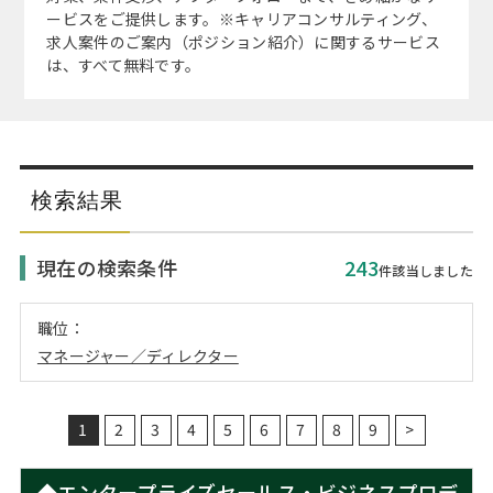
注目企業インタビュー
Career Talk Live
ニュースリリース
ービスをご提供します。※キャリアコンサルティング、
インターン受入企業一覧
求人案件のご案内（ポジション紹介）に関するサービス
は、すべて無料です。
MBA NETWORKING
MBAを生かす求人特集
年齢と年収の相関図
検索結果
現在の検索条件
243
件該当しました
職位：
マネージャー／ディレクター
1
2
3
4
5
6
7
8
9
>
◆エンタープライズセールス・ビジネスプロデ