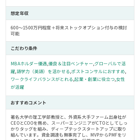
想定年収
600～1500万円程度＋将来ストックオプション付与の検討
可能
こだわり条件
MBAホルダー優遇
,
優良＆注目ベンチャー
,
グローバルで活
躍
,
語学力（英語）を活かせる
,
ポストコンサルにおすすめ
,
ワークライフバランスがとれる
,
起業・創業に役立つ
,
女性
が活躍
おすすめコメント
著名大学の理工学部教授と、外資系大手ファーム出身社が
CEOとCOOを務め、スーパーエンジニアがCTOとしてしっ
かりタッグを組み、ディ－プテックスタートアップに取り
組んでいます。資金調達も無事完了し、MVPからPMFをリ