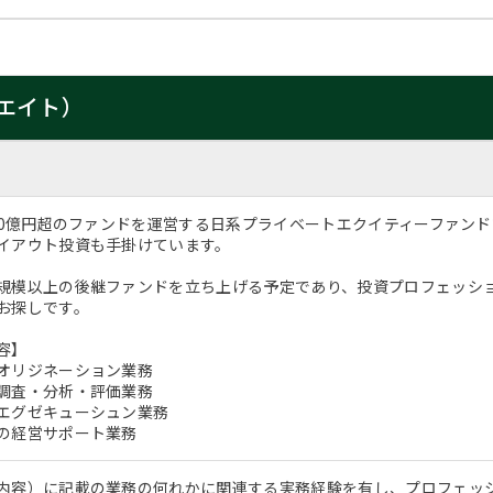
エイト）
000億円超のファンドを運営する日系プライベートエクイティーファン
イアウト投資も手掛けています。
規模以上の後継ファンドを立ち上げる予定であり、投資プロフェッシ
お探しです。
容】
オリジネーション業務
調査・分析・評価業務
エグゼキューシュン業務
の経営サポート業務
内容）に記載の業務の何れかに関連する実務経験を有し、プロフェッ