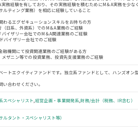
＆A実務経験を有しており、その実務経験を積むためにM＆A実務を少なく
サルティング業務）を相応に経験していること
関わるエグゼキューションスキルをお持ちの方
銀行（日系、外資系）でのM＆A業務のご経験
アドバイザリー会社でのM＆A関連業務のご経験
Aアドバイザリー会社でのご経験
金融機関にて投資関連業務のご経験がある方
ト、メザニン等での投資業務、投資先支援業務のご経験
ベートエクイティファンドです。独立系ファンドとして、ハンズオン
問い合わせください。
系スペシャリスト
,
経営企画・事業開発系
,
財務/会計（税務、IR含む）
サルタント・スペシャリスト等）