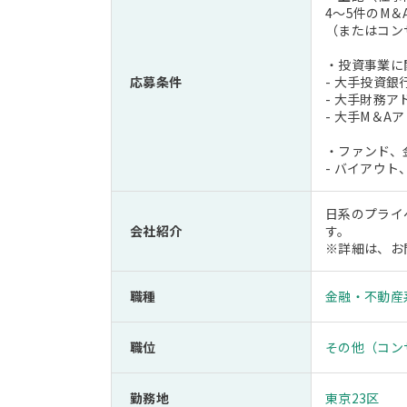
4～5件のM
（またはコン
・投資事業に
応募条件
- 大手投資
- 大手財務
- 大手M＆
・ファンド、
- バイアウ
日系のプライ
会社紹介
す。
※詳細は、お
職種
金融・不動産
職位
その他（コン
勤務地
東京23区