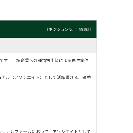
［ポジションNo.：55195］
ドです。上場企業への種類株出資による再生案件
ョナル（アソシエイト）として活躍頂ける、優秀
ショナルファームにおいて、アソシエイトとして